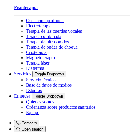
Fisioterapia
Oscilación profunda
Electroterapia
Terapia de las cuerdas vocales
Terapia combinada
Terapia de ultrasonidos
Terapia de ondas de choque
Crioterapia
Magnetoterapia
Terapia láser
Diatermia
Servicios
Toggle Dropdown
Servicio técnico
Base de datos de medios
Estudios
Empresa
Toggle Dropdown
Quiénes somos
Ordenanza sobre productos sanitarios
Equipo
Contacto
Open search