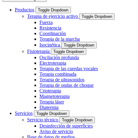
Productos
Toggle Dropdown
Terapia de ejercicio activo
Toggle Dropdown
Fuerza
Resistencia
Coordinación
Terapia de la marcha
Isocinética
Toggle Dropdown
Fisioterapia
Toggle Dropdown
Oscilación profunda
Electroterapia
Terapia de las cuerdas vocales
Terapia combinada
Terapia de ultrasonidos
Terapia de ondas de choque
Crioterapia
Magnetoterapia
Terapia láser
Diatermia
Servicios
Toggle Dropdown
Servicio técnico
Toggle Dropdown
Desinfección de superficies
Aviso de servicio
Base de datos de medios