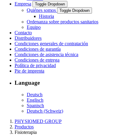
Empresa
Toggle Dropdown
Quiénes somos
Toggle Dropdown
Historia
Ordenanza sobre productos sanitarios
Equipo
Contacto
Distribuidores
Condiciones generales de contratación
Condiciones de garantía
Condiciones de asistencia técnica
Condiciones de entrega
Política de privacidad
Pie de imprenta
Language
Deutsch
Englisch
Spanisch
Deutsch (Schweiz)
PHYSIOMED GROUP
Productos
Fisioterapia