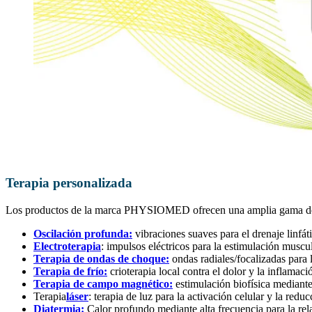
Terapia personalizada
Los productos de la marca PHYSIOMED ofrecen una amplia gama de 
Oscilación profunda:
vibraciones suaves para el drenaje linfá
Electroterapia
: impulsos eléctricos para la estimulación muscu
Terapia de ondas de choque:
ondas radiales/focalizadas para
Terapia de frío:
crioterapia local contra el dolor y la inflamaci
Terapia de campo magnético:
estimulación biofísica mediant
Terapia
láser
: terapia de luz para la activación celular y la redu
Diatermia:
Calor profundo mediante alta frecuencia para la rel