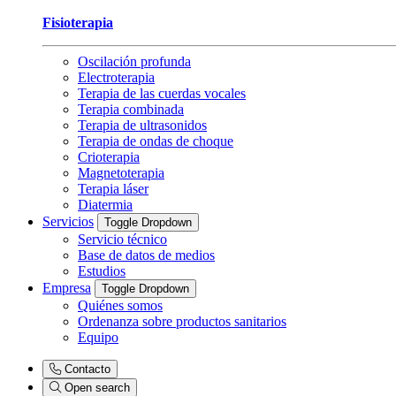
Fisioterapia
Oscilación profunda
Electroterapia
Terapia de las cuerdas vocales
Terapia combinada
Terapia de ultrasonidos
Terapia de ondas de choque
Crioterapia
Magnetoterapia
Terapia láser
Diatermia
Servicios
Toggle Dropdown
Servicio técnico
Base de datos de medios
Estudios
Empresa
Toggle Dropdown
Quiénes somos
Ordenanza sobre productos sanitarios
Equipo
Contacto
Open search