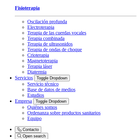
Fisioterapia
Oscilación profunda
Electroterapia
Terapia de las cuerdas vocales
Terapia combinada
Terapia de ultrasonidos
Terapia de ondas de choque
Crioterapia
Magnetoterapia
Terapia láser
Diatermia
Servicios
Toggle Dropdown
Servicio técnico
Base de datos de medios
Estudios
Empresa
Toggle Dropdown
Quiénes somos
Ordenanza sobre productos sanitarios
Equipo
Contacto
Open search