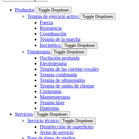
Productos
Toggle Dropdown
Terapia de ejercicio activo
Toggle Dropdown
Fuerza
Resistencia
Coordinación
Terapia de la marcha
Isocinética
Toggle Dropdown
Fisioterapia
Toggle Dropdown
Oscilación profunda
Electroterapia
Terapia de las cuerdas vocales
Terapia combinada
Terapia de ultrasonidos
Terapia de ondas de choque
Crioterapia
Magnetoterapia
Terapia láser
Diatermia
Servicios
Toggle Dropdown
Servicio técnico
Toggle Dropdown
Desinfección de superficies
Aviso de servicio
Base de datos de medios