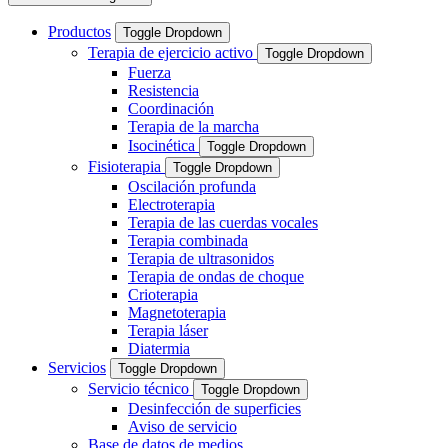
Productos
Toggle Dropdown
Terapia de ejercicio activo
Toggle Dropdown
Fuerza
Resistencia
Coordinación
Terapia de la marcha
Isocinética
Toggle Dropdown
Fisioterapia
Toggle Dropdown
Oscilación profunda
Electroterapia
Terapia de las cuerdas vocales
Terapia combinada
Terapia de ultrasonidos
Terapia de ondas de choque
Crioterapia
Magnetoterapia
Terapia láser
Diatermia
Servicios
Toggle Dropdown
Servicio técnico
Toggle Dropdown
Desinfección de superficies
Aviso de servicio
Base de datos de medios