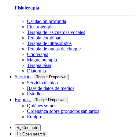
Fisioterapia
Oscilación profunda
Electroterapia
Terapia de las cuerdas vocales
Terapia combinada
Terapia de ultrasonidos
Terapia de ondas de choque
Crioterapia
Magnetoterapia
Terapia láser
Diatermia
Servicios
Toggle Dropdown
Servicio técnico
Base de datos de medios
Estudios
Empresa
Toggle Dropdown
Quiénes somos
Ordenanza sobre productos sanitarios
Equipo
Contacto
Open search