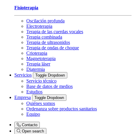
Fisioterapia
Oscilación profunda
Electroterapia
Terapia de las cuerdas vocales
Terapia combinada
Terapia de ultrasonidos
Terapia de ondas de choque
Crioterapia
Magnetoterapia
Terapia láser
Diatermia
Servicios
Toggle Dropdown
Servicio técnico
Base de datos de medios
Estudios
Empresa
Toggle Dropdown
Quiénes somos
Ordenanza sobre productos sanitarios
Equipo
Contacto
Open search