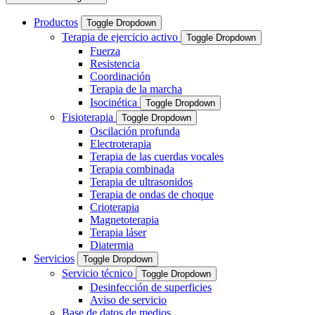
Productos
Toggle Dropdown
Terapia de ejercicio activo
Toggle Dropdown
Fuerza
Resistencia
Coordinación
Terapia de la marcha
Isocinética
Toggle Dropdown
Fisioterapia
Toggle Dropdown
Oscilación profunda
Electroterapia
Terapia de las cuerdas vocales
Terapia combinada
Terapia de ultrasonidos
Terapia de ondas de choque
Crioterapia
Magnetoterapia
Terapia láser
Diatermia
Servicios
Toggle Dropdown
Servicio técnico
Toggle Dropdown
Desinfección de superficies
Aviso de servicio
Base de datos de medios