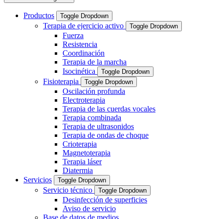
Productos
Toggle Dropdown
Terapia de ejercicio activo
Toggle Dropdown
Fuerza
Resistencia
Coordinación
Terapia de la marcha
Isocinética
Toggle Dropdown
Fisioterapia
Toggle Dropdown
Oscilación profunda
Electroterapia
Terapia de las cuerdas vocales
Terapia combinada
Terapia de ultrasonidos
Terapia de ondas de choque
Crioterapia
Magnetoterapia
Terapia láser
Diatermia
Servicios
Toggle Dropdown
Servicio técnico
Toggle Dropdown
Desinfección de superficies
Aviso de servicio
Base de datos de medios