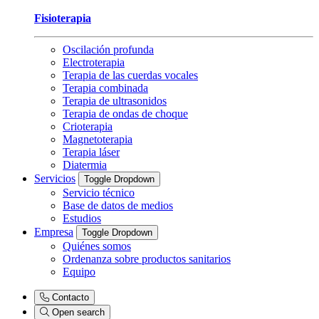
Fisioterapia
Oscilación profunda
Electroterapia
Terapia de las cuerdas vocales
Terapia combinada
Terapia de ultrasonidos
Terapia de ondas de choque
Crioterapia
Magnetoterapia
Terapia láser
Diatermia
Servicios
Toggle Dropdown
Servicio técnico
Base de datos de medios
Estudios
Empresa
Toggle Dropdown
Quiénes somos
Ordenanza sobre productos sanitarios
Equipo
Contacto
Open search