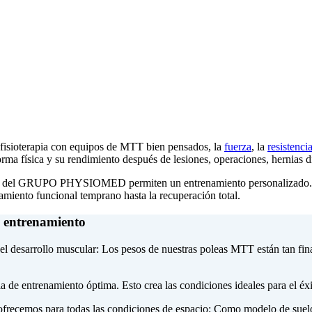
e fisioterapia con equipos de MTT bien pensados, la
fuerza
, la
resistenci
rma física y su rendimiento después de lesiones, operaciones, hernias dis
os del GRUPO PHYSIOMED permiten un entrenamiento personalizado. Le 
amiento funcional temprano hasta la recuperación total.
 entrenamiento
el desarrollo muscular: Los pesos de nuestras poleas MTT están tan fi
 de entrenamiento óptima. Esto crea las condiciones ideales para el éxi
as ofrecemos para todas las condiciones de espacio: Como modelo de sue