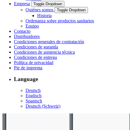
Empresa
Toggle Dropdown
Quiénes somos
Toggle Dropdown
Historia
Ordenanza sobre productos sanitarios
Equipo
Contacto
Distribuidores
Condiciones generales de contratación
Condiciones de garantía
Condiciones de asistencia técnica
Condiciones de entrega
Política de privacidad
Pie de imprenta
Language
Deutsch
Englisch
Spanisch
Deutsch (Schweiz)