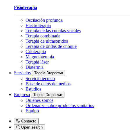
Fisioterapia
Oscilación profunda
Electroterapia
Terapia de las cuerdas vocales
Terapia combinada
Terapia de ultrasonidos
Terapia de ondas de choque
Crioterapia
Magnetoterapia
Terapia láser
Diatermia
Servicios
Toggle Dropdown
Servicio técnico
Base de datos de medios
Estudios
Empresa
Toggle Dropdown
Quiénes somos
Ordenanza sobre productos sanitarios
Equipo
Contacto
Open search