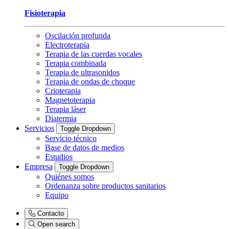
Fisioterapia
Oscilación profunda
Electroterapia
Terapia de las cuerdas vocales
Terapia combinada
Terapia de ultrasonidos
Terapia de ondas de choque
Crioterapia
Magnetoterapia
Terapia láser
Diatermia
Servicios
Toggle Dropdown
Servicio técnico
Base de datos de medios
Estudios
Empresa
Toggle Dropdown
Quiénes somos
Ordenanza sobre productos sanitarios
Equipo
Contacto
Open search