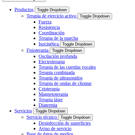
Productos
Toggle Dropdown
Terapia de ejercicio activo
Toggle Dropdown
Fuerza
Resistencia
Coordinación
Terapia de la marcha
Isocinética
Toggle Dropdown
Fisioterapia
Toggle Dropdown
Oscilación profunda
Electroterapia
Terapia de las cuerdas vocales
Terapia combinada
Terapia de ultrasonidos
Terapia de ondas de choque
Crioterapia
Magnetoterapia
Terapia láser
Diatermia
Servicios
Toggle Dropdown
Servicio técnico
Toggle Dropdown
Desinfección de superficies
Aviso de servicio
Base de datos de medios