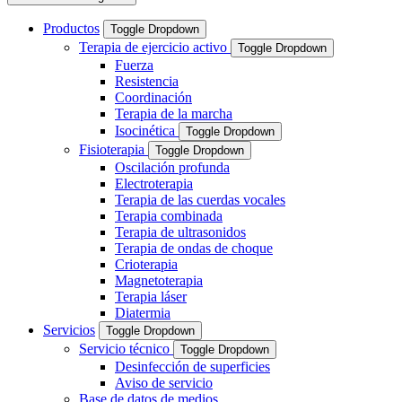
Productos
Toggle Dropdown
Terapia de ejercicio activo
Toggle Dropdown
Fuerza
Resistencia
Coordinación
Terapia de la marcha
Isocinética
Toggle Dropdown
Fisioterapia
Toggle Dropdown
Oscilación profunda
Electroterapia
Terapia de las cuerdas vocales
Terapia combinada
Terapia de ultrasonidos
Terapia de ondas de choque
Crioterapia
Magnetoterapia
Terapia láser
Diatermia
Servicios
Toggle Dropdown
Servicio técnico
Toggle Dropdown
Desinfección de superficies
Aviso de servicio
Base de datos de medios