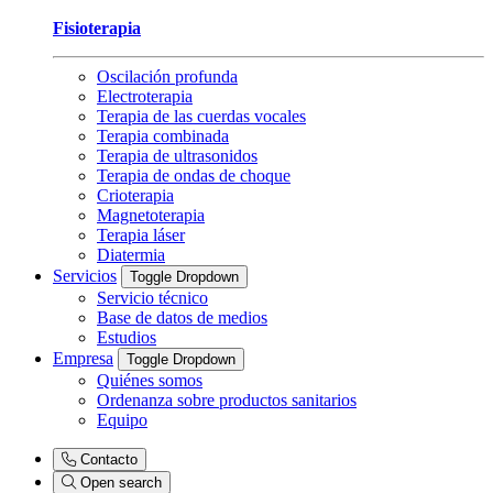
Fisioterapia
Oscilación profunda
Electroterapia
Terapia de las cuerdas vocales
Terapia combinada
Terapia de ultrasonidos
Terapia de ondas de choque
Crioterapia
Magnetoterapia
Terapia láser
Diatermia
Servicios
Toggle Dropdown
Servicio técnico
Base de datos de medios
Estudios
Empresa
Toggle Dropdown
Quiénes somos
Ordenanza sobre productos sanitarios
Equipo
Contacto
Open search