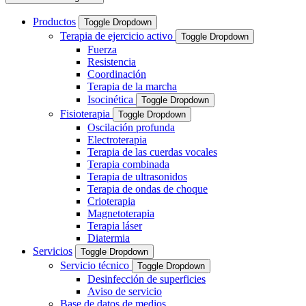
Productos
Toggle Dropdown
Terapia de ejercicio activo
Toggle Dropdown
Fuerza
Resistencia
Coordinación
Terapia de la marcha
Isocinética
Toggle Dropdown
Fisioterapia
Toggle Dropdown
Oscilación profunda
Electroterapia
Terapia de las cuerdas vocales
Terapia combinada
Terapia de ultrasonidos
Terapia de ondas de choque
Crioterapia
Magnetoterapia
Terapia láser
Diatermia
Servicios
Toggle Dropdown
Servicio técnico
Toggle Dropdown
Desinfección de superficies
Aviso de servicio
Base de datos de medios