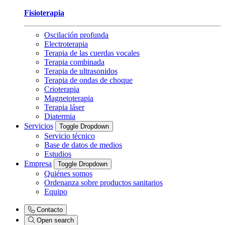
Fisioterapia
Oscilación profunda
Electroterapia
Terapia de las cuerdas vocales
Terapia combinada
Terapia de ultrasonidos
Terapia de ondas de choque
Crioterapia
Magnetoterapia
Terapia láser
Diatermia
Servicios
Toggle Dropdown
Servicio técnico
Base de datos de medios
Estudios
Empresa
Toggle Dropdown
Quiénes somos
Ordenanza sobre productos sanitarios
Equipo
Contacto
Open search