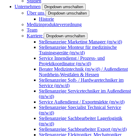
Studien
Unternehmen
Dropdown umschalten
Über uns
Dropdown umschalten
Historie
Medizinprodukteverordnung
Team
Karriere
Dropdown umschalten
Stellenanzeige Marketing Manager (m/w/d)
Stellenanzeige Monteur für medizinische
Trainingsgeräte (m/w/d)
Service Innendienst / Prozess- und
Projektkoordinator (m/w/d)
Berater Medizintechnik (m/w/d) / Außendienst
Nordrhein-Westfalen & Hessen
Stellenanzeige Soft- / Hardwaretechniker im
Service (m/w/d)
Stellenanzeige Servicetechniker im Außendienst
(m/w/d)
Service Außendienst / Exportmärkte (m/w/d)
Stellenanzeige Specialist Technical Service
(m/w/d)
Stellenanzeige Sachbearbeiter Lagerlogistik
(m/w/d)
Stellenanzeige Sachbearbeiter Export (m/w/d)
Stellenanzeige Elektroniker, Mechatroniker