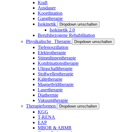
Kraft
Ausdauer
Koordination
Gangtherapie
Isokinetik
Dropdown umschalten
Isokinetik 2.0
Berufsbezogene Rehabilitation
Physikalische Therapie
Dropdown umschalten
Tiefenoszillation
Elektrotherapie
Stimmlippentherapie
Kombinationstherapie
Ultraschalltherapie
Stoßwellentherapie
Kältetherapie
Magnetfeldtherapie
Lasertherapie
Diathermie
Vakuumtherapie
Therapieformen
Dropdown umschalten
KGG
T-RENA
EAP
MBOR & ABMR