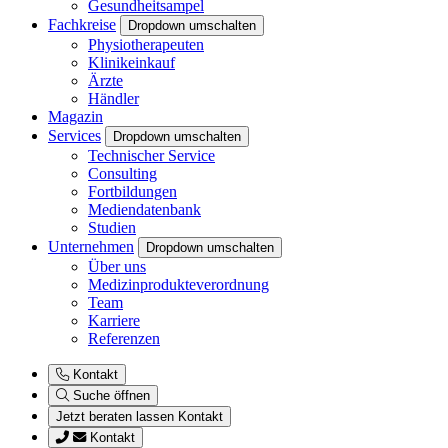
Gesundheitsampel
Fachkreise
Dropdown umschalten
Physiotherapeuten
Klinikeinkauf
Ärzte
Händler
Magazin
Services
Dropdown umschalten
Technischer Service
Consulting
Fortbildungen
Mediendatenbank
Studien
Unternehmen
Dropdown umschalten
Über uns
Medizinprodukteverordnung
Team
Karriere
Referenzen
Kontakt
Suche öffnen
Jetzt beraten lassen
Kontakt
Kontakt