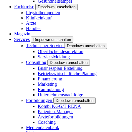
Gesundheitsampel
Fachkreise
Dropdown umschalten
Physiotherapeuten
Klinikeinkauf
Ärzte
Händler
Magazin
Services
Dropdown umschalten
Technischer Service
Dropdown umschalten
Oberflächendesinfektion
Service-Meldung
Consulting
Dropdown umschalten
Businessplan-Erstellung
Betriebswirtschaftliche Planung
Finanzierung
Marketing
Raumplanung
Unternehmensnachfolge
Fortbildungen
Dropdown umschalten
Kombi KGG/T-RENA
Patienten-Manager
Ärztefortbildungen
Coaching
Mediendatenbank