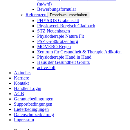
(m/w/d)
Bewerbungsformular
Referenzen
Dropdown umschalten
PHYSIOS Grabenstätt
Physiowerk Bergisch Gladbach
STZ Neuenhagen
Physiotherapie Natura Fit
PSZ Großkrotzenburg
MOVEBO Regen
Zentrum für Gesundheit & Therapie Adlkofen
Physiotherapie Hand in Hand
Haus der Gesundheit Görlitz
active-loft
Aktuelles
Karriere
Kontakt
Händler-Login
AGB
Garantiebedingungen
Supportbedingungen
Lieferbedingungen
Datenschutzerklärung
Impressum