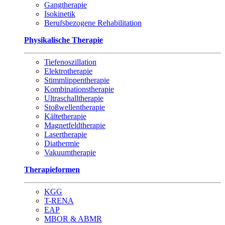
Gangtherapie
Isokinetik
Berufsbezogene Rehabilitation
Physikalische Therapie
Tiefenoszillation
Elektrotherapie
Stimmlippentherapie
Kombinationstherapie
Ultraschalltherapie
Stoßwellentherapie
Kältetherapie
Magnetfeldtherapie
Lasertherapie
Diathermie
Vakuumtherapie
Therapieformen
KGG
T-RENA
EAP
MBOR & ABMR