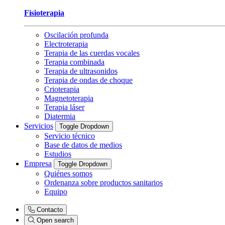
Fisioterapia
Oscilación profunda
Electroterapia
Terapia de las cuerdas vocales
Terapia combinada
Terapia de ultrasonidos
Terapia de ondas de choque
Crioterapia
Magnetoterapia
Terapia láser
Diatermia
Servicios
Toggle Dropdown
Servicio técnico
Base de datos de medios
Estudios
Empresa
Toggle Dropdown
Quiénes somos
Ordenanza sobre productos sanitarios
Equipo
Contacto
Open search