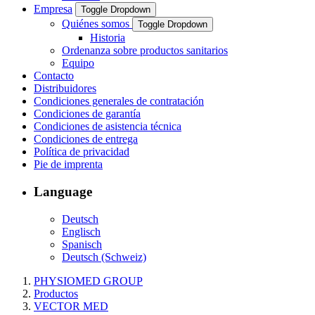
Empresa
Toggle Dropdown
Quiénes somos
Toggle Dropdown
Historia
Ordenanza sobre productos sanitarios
Equipo
Contacto
Distribuidores
Condiciones generales de contratación
Condiciones de garantía
Condiciones de asistencia técnica
Condiciones de entrega
Política de privacidad
Pie de imprenta
Language
Deutsch
Englisch
Spanisch
Deutsch (Schweiz)
PHYSIOMED GROUP
Productos
VECTOR MED