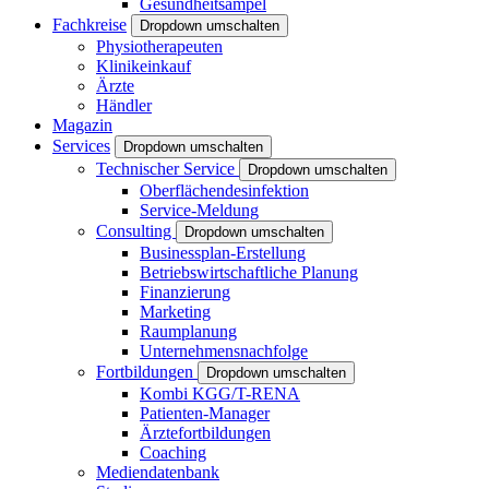
Gesundheitsampel
Fachkreise
Dropdown umschalten
Physiotherapeuten
Klinikeinkauf
Ärzte
Händler
Magazin
Services
Dropdown umschalten
Technischer Service
Dropdown umschalten
Oberflächendesinfektion
Service-Meldung
Consulting
Dropdown umschalten
Businessplan-Erstellung
Betriebswirtschaftliche Planung
Finanzierung
Marketing
Raumplanung
Unternehmensnachfolge
Fortbildungen
Dropdown umschalten
Kombi KGG/T-RENA
Patienten-Manager
Ärztefortbildungen
Coaching
Mediendatenbank