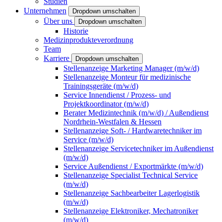
Studien
Unternehmen
Dropdown umschalten
Über uns
Dropdown umschalten
Historie
Medizinprodukteverordnung
Team
Karriere
Dropdown umschalten
Stellenanzeige Marketing Manager (m/w/d)
Stellenanzeige Monteur für medizinische
Trainingsgeräte (m/w/d)
Service Innendienst / Prozess- und
Projektkoordinator (m/w/d)
Berater Medizintechnik (m/w/d) / Außendienst
Nordrhein-Westfalen & Hessen
Stellenanzeige Soft- / Hardwaretechniker im
Service (m/w/d)
Stellenanzeige Servicetechniker im Außendienst
(m/w/d)
Service Außendienst / Exportmärkte (m/w/d)
Stellenanzeige Specialist Technical Service
(m/w/d)
Stellenanzeige Sachbearbeiter Lagerlogistik
(m/w/d)
Stellenanzeige Elektroniker, Mechatroniker
(m/w/d)