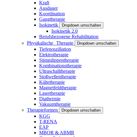
Kraft
Ausdauer
Koordination
Gangtherapie
Isokinetik
Dropdown umschalten
Isokinetik 2.0
Berufsbezogene Rehabilitation
Physikalische Therapie
Dropdown umschalten
Tiefenoszillation
Elektrotherapie
Stimmlippentherapie
Kombinationstherapie
Ultraschalltherapie
Stoßwellentherapie
Kältetherapie
Magnetfeldtherapie
Lasertherapie
Diathermie
Vakuumtherapie
Therapieformen
Dropdown umschalten
KGG
T-RENA
EAP
MBOR & ABMR