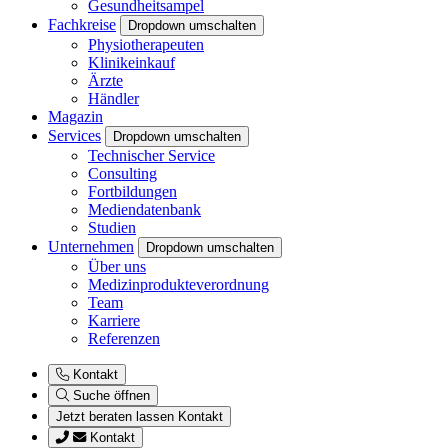
Gesundheitsampel
Fachkreise
Dropdown umschalten
Physiotherapeuten
Klinikeinkauf
Ärzte
Händler
Magazin
Services
Dropdown umschalten
Technischer Service
Consulting
Fortbildungen
Mediendatenbank
Studien
Unternehmen
Dropdown umschalten
Über uns
Medizinprodukteverordnung
Team
Karriere
Referenzen
Kontakt
Suche öffnen
Jetzt beraten lassen
Kontakt
Kontakt