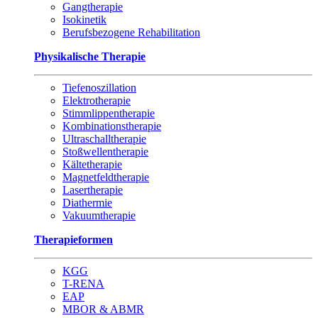
Gangtherapie
Isokinetik
Berufsbezogene Rehabilitation
Physikalische Therapie
Tiefenoszillation
Elektrotherapie
Stimmlippentherapie
Kombinationstherapie
Ultraschalltherapie
Stoßwellentherapie
Kältetherapie
Magnetfeldtherapie
Lasertherapie
Diathermie
Vakuumtherapie
Therapieformen
KGG
T-RENA
EAP
MBOR & ABMR