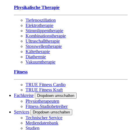
Physikalische Therapie
Tiefenoszillation
Elektrotherapie
Stimmlippentherapie
Kombinationstherapie
Ultraschalltherapie
Stosswellentherapie
Kältetherapie
Diathermie
Vakuumtherapie
Fitness
TRUE Fitness Cardio
TRUE Fitness Kraft
Fachkreise
Dropdown umschalten
Physiotherapeuten
Fitness-Studiobetreiber
Services
Dropdown umschalten
Technischer Service
Mediendatenbank
Studien