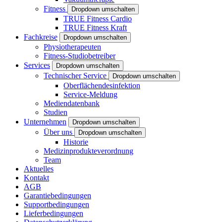
Fitness
Dropdown umschalten
TRUE Fitness Cardio
TRUE Fitness Kraft
Fachkreise
Dropdown umschalten
Physiotherapeuten
Fitness-Studiobetreiber
Services
Dropdown umschalten
Technischer Service
Dropdown umschalten
Oberflächendesinfektion
Service-Meldung
Mediendatenbank
Studien
Unternehmen
Dropdown umschalten
Über uns
Dropdown umschalten
Historie
Medizinprodukteverordnung
Team
Aktuelles
Kontakt
AGB
Garantiebedingungen
Supportbedingungen
Lieferbedingungen