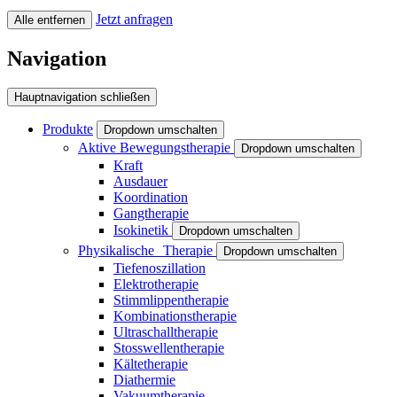
Jetzt anfragen
Alle entfernen
Navigation
Hauptnavigation schließen
Produkte
Dropdown umschalten
Aktive Bewegungstherapie
Dropdown umschalten
Kraft
Ausdauer
Koordination
Gangtherapie
Isokinetik
Dropdown umschalten
Physikalische Therapie
Dropdown umschalten
Tiefenoszillation
Elektrotherapie
Stimmlippentherapie
Kombinationstherapie
Ultraschalltherapie
Stosswellentherapie
Kältetherapie
Diathermie
Vakuumtherapie