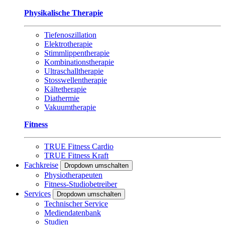
Physikalische Therapie
Tiefenoszillation
Elektrotherapie
Stimmlippentherapie
Kombinationstherapie
Ultraschalltherapie
Stosswellentherapie
Kältetherapie
Diathermie
Vakuumtherapie
Fitness
TRUE Fitness Cardio
TRUE Fitness Kraft
Fachkreise
Dropdown umschalten
Physiotherapeuten
Fitness-Studiobetreiber
Services
Dropdown umschalten
Technischer Service
Mediendatenbank
Studien