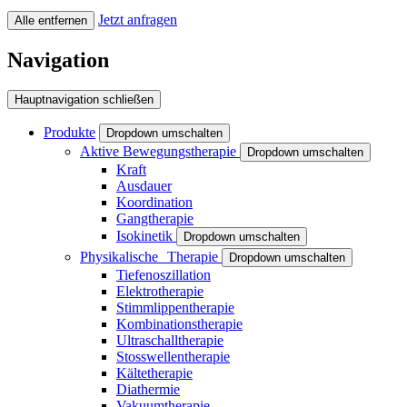
Jetzt anfragen
Alle entfernen
Navigation
Hauptnavigation schließen
Produkte
Dropdown umschalten
Aktive Bewegungstherapie
Dropdown umschalten
Kraft
Ausdauer
Koordination
Gangtherapie
Isokinetik
Dropdown umschalten
Physikalische Therapie
Dropdown umschalten
Tiefenoszillation
Elektrotherapie
Stimmlippentherapie
Kombinationstherapie
Ultraschalltherapie
Stosswellentherapie
Kältetherapie
Diathermie
Vakuumtherapie