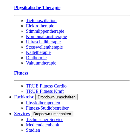
Physikalische Therapie
Tiefenoszillation
Elektrotherapie
Stimmlippentherapie
Kombinationstherapie
Ultraschalltherapie
Stosswellentherapie
Kältetherapie
Diathermie
Vakuumtherapie
Fitness
TRUE Fitness Cardio
TRUE Fitness Kraft
Fachkreise
Dropdown umschalten
Physiotherapeuten
Fitness-Studiobetreiber
Services
Dropdown umschalten
Technischer Service
Mediendatenbank
Studien