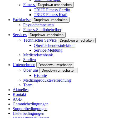
Fitness
Dropdown umschalten
TRUE Fitness Cardio
TRUE Fitness Kraft
Fachkreise
Dropdown umschalten
Physiotherapeuten
Fitness-Studiobetreiber
Services
Dropdown umschalten
Technischer Service
Dropdown umschalten
Oberflächendesinfektion
Service-Meldung
Mediendatenbank
Studien
Unternehmen
Dropdown umschalten
Über uns
Dropdown umschalten
Historie
Medizinprodukteverordnung
Team
Aktuelles
Kontakt
AGB
Garantiebedingungen
Supportbedingungen
Lieferbedingungen