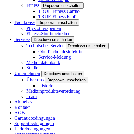
Fitness
Dropdown umschalten
TRUE Fitness Cardio
TRUE Fitness Kraft
Fachkreise
Dropdown umschalten
Physiotherapeuten
Fitness-Studiobetreiber
Services
Dropdown umschalten
Technischer Service
Dropdown umschalten
Oberflächendesinfektion
Service-Meldung
Mediendatenbank
Studien
Unternehmen
Dropdown umschalten
Über uns
Dropdown umschalten
Historie
Medizinprodukteverordnung
Team
Aktuelles
Kontakt
AGB
Garantiebedingungen
Supportbedingungen
Lieferbedingungen