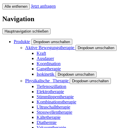
Jetzt anfragen
Alle entfernen
Navigation
Hauptnavigation schließen
Produkte
Dropdown umschalten
Aktive Bewegungstherapie
Dropdown umschalten
Kraft
Ausdauer
Koordination
Gangtherapie
Isokinetik
Dropdown umschalten
Physikalische Therapie
Dropdown umschalten
Tiefenoszillation
Elektrotherapie
Stimmlippentherapie
Kombinationstherapie
Ultraschalltherapie
Stosswellentherapie
Kältetherapie
Diathermie
Vakuumtherapie