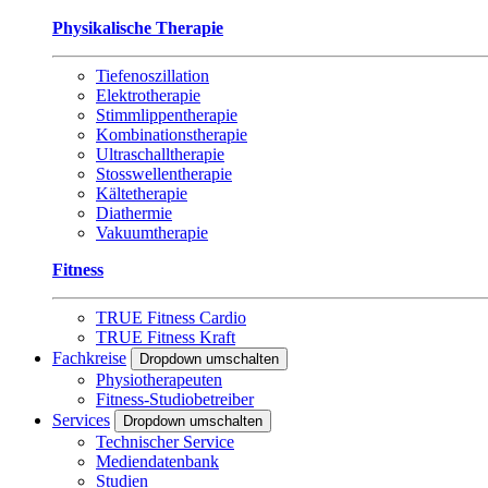
Physikalische Therapie
Tiefenoszillation
Elektrotherapie
Stimmlippentherapie
Kombinationstherapie
Ultraschalltherapie
Stosswellentherapie
Kältetherapie
Diathermie
Vakuumtherapie
Fitness
TRUE Fitness Cardio
TRUE Fitness Kraft
Fachkreise
Dropdown umschalten
Physiotherapeuten
Fitness-Studiobetreiber
Services
Dropdown umschalten
Technischer Service
Mediendatenbank
Studien