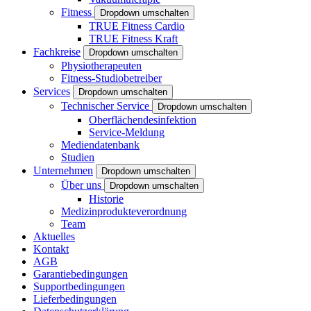
Fitness
Dropdown umschalten
TRUE Fitness Cardio
TRUE Fitness Kraft
Fachkreise
Dropdown umschalten
Physiotherapeuten
Fitness-Studiobetreiber
Services
Dropdown umschalten
Technischer Service
Dropdown umschalten
Oberflächendesinfektion
Service-Meldung
Mediendatenbank
Studien
Unternehmen
Dropdown umschalten
Über uns
Dropdown umschalten
Historie
Medizinprodukteverordnung
Team
Aktuelles
Kontakt
AGB
Garantiebedingungen
Supportbedingungen
Lieferbedingungen