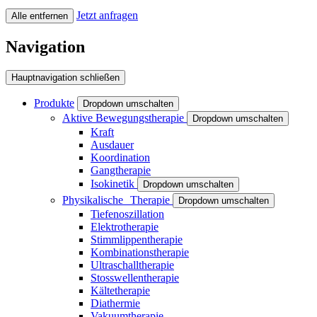
Jetzt anfragen
Alle entfernen
Navigation
Hauptnavigation schließen
Produkte
Dropdown umschalten
Aktive Bewegungstherapie
Dropdown umschalten
Kraft
Ausdauer
Koordination
Gangtherapie
Isokinetik
Dropdown umschalten
Physikalische Therapie
Dropdown umschalten
Tiefenoszillation
Elektrotherapie
Stimmlippentherapie
Kombinationstherapie
Ultraschalltherapie
Stosswellentherapie
Kältetherapie
Diathermie
Vakuumtherapie