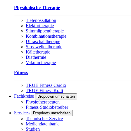
Physikalische Therapie
Tiefenoszillation
Elektrotherapie
Stimmlippentherapie
Kombinationstherapie
Ultraschalltherapie
Stosswellentherapie
Kältetherapie
Diathermie
Vakuumtherapie
Fitness
TRUE Fitness Cardio
TRUE Fitness Kraft
Fachkreise
Dropdown umschalten
Physiotherapeuten
Fitness-Studiobetreiber
Services
Dropdown umschalten
Technischer Service
Mediendatenbank
Studien