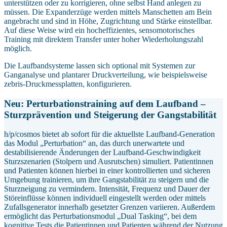
unterstützen oder zu korrigieren, ohne selbst Hand anlegen zu
müssen. Die Expanderzüge werden mittels Manschetten am Bein
angebracht und sind in Höhe, Zugrichtung und Stärke einstellbar.
Auf diese Weise wird ein hocheffizientes, sensomotorisches
Training mit direktem Transfer unter hoher Wiederholungszahl
möglich.
Die Laufbandsysteme lassen sich optional mit Systemen zur
Ganganalyse und plantarer Druckverteilung, wie beispielsweise
zebris-Druckmessplatten, konfigurieren.
Neu: Perturbationstraining auf dem Laufband –
Sturzprävention und Steigerung der Gangstabilität
h/p/cosmos bietet ab sofort für die aktuellste Laufband-Generation
das Modul „Perturbation“ an, das durch unerwartete und
destabilisierende Änderungen der Laufband-Geschwindigkeit
Sturzszenarien (Stolpern und Ausrutschen) simuliert. Patientinnen
und Patienten können hierbei in einer kontrollierten und sicheren
Umgebung trainieren, um ihre Gangstabilität zu steigern und die
Sturzneigung zu vermindern. Intensität, Frequenz und Dauer der
Störeinflüsse können individuell eingestellt werden oder mittels
Zufallsgenerator innerhalb gesetzter Grenzen variieren. Außerdem
ermöglicht das Perturbationsmodul „Dual Tasking“, bei dem
kognitive Tests die Patientinnen und Patienten während der Nutzung