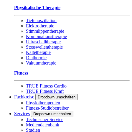
Physikalische Therapie
Tiefenoszillation
Elektrotherapie
Stimmlippentherapie
Kombinationstherapie
Ultraschalltherapie
Stosswellentherapie
Kältetherapie
Diathermie
Vakuumtherapie
Fitness
TRUE Fitness Cardio
TRUE Fitness Kraft
Fachkreise
Dropdown umschalten
Physiotherapeuten
Fitness-Studiobetreiber
Services
Dropdown umschalten
Technischer Service
Mediendatenbank
Studien