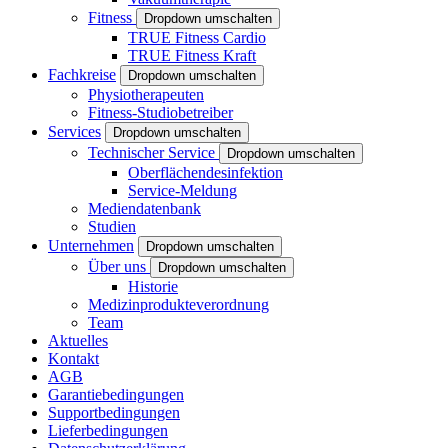
Fitness
Dropdown umschalten
TRUE Fitness Cardio
TRUE Fitness Kraft
Fachkreise
Dropdown umschalten
Physiotherapeuten
Fitness-Studiobetreiber
Services
Dropdown umschalten
Technischer Service
Dropdown umschalten
Oberflächendesinfektion
Service-Meldung
Mediendatenbank
Studien
Unternehmen
Dropdown umschalten
Über uns
Dropdown umschalten
Historie
Medizinprodukteverordnung
Team
Aktuelles
Kontakt
AGB
Garantiebedingungen
Supportbedingungen
Lieferbedingungen