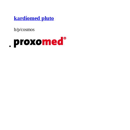
kardiomed pluto
h/p/cosmos