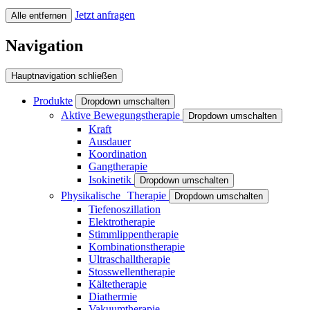
Jetzt anfragen
Alle entfernen
Navigation
Hauptnavigation schließen
Produkte
Dropdown umschalten
Aktive Bewegungstherapie
Dropdown umschalten
Kraft
Ausdauer
Koordination
Gangtherapie
Isokinetik
Dropdown umschalten
Physikalische Therapie
Dropdown umschalten
Tiefenoszillation
Elektrotherapie
Stimmlippentherapie
Kombinationstherapie
Ultraschalltherapie
Stosswellentherapie
Kältetherapie
Diathermie
Vakuumtherapie