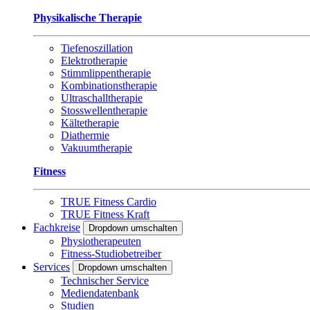
Physikalische Therapie
Tiefenoszillation
Elektrotherapie
Stimmlippentherapie
Kombinationstherapie
Ultraschalltherapie
Stosswellentherapie
Kältetherapie
Diathermie
Vakuumtherapie
Fitness
TRUE Fitness Cardio
TRUE Fitness Kraft
Fachkreise
Dropdown umschalten
Physiotherapeuten
Fitness-Studiobetreiber
Services
Dropdown umschalten
Technischer Service
Mediendatenbank
Studien