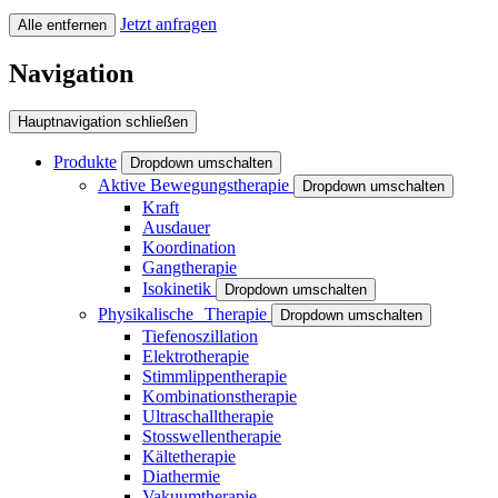
Jetzt anfragen
Alle entfernen
Navigation
Hauptnavigation schließen
Produkte
Dropdown umschalten
Aktive Bewegungstherapie
Dropdown umschalten
Kraft
Ausdauer
Koordination
Gangtherapie
Isokinetik
Dropdown umschalten
Physikalische Therapie
Dropdown umschalten
Tiefenoszillation
Elektrotherapie
Stimmlippentherapie
Kombinationstherapie
Ultraschalltherapie
Stosswellentherapie
Kältetherapie
Diathermie
Vakuumtherapie