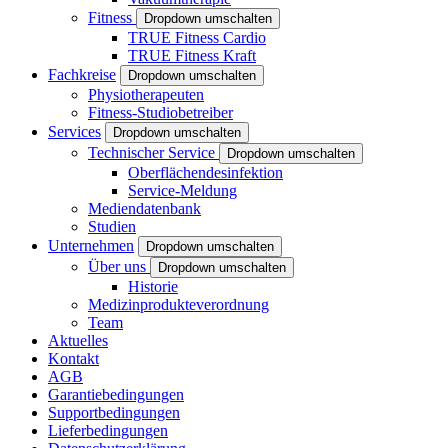
Fitness
Dropdown umschalten
TRUE Fitness Cardio
TRUE Fitness Kraft
Fachkreise
Dropdown umschalten
Physiotherapeuten
Fitness-Studiobetreiber
Services
Dropdown umschalten
Technischer Service
Dropdown umschalten
Oberflächendesinfektion
Service-Meldung
Mediendatenbank
Studien
Unternehmen
Dropdown umschalten
Über uns
Dropdown umschalten
Historie
Medizinprodukteverordnung
Team
Aktuelles
Kontakt
AGB
Garantiebedingungen
Supportbedingungen
Lieferbedingungen