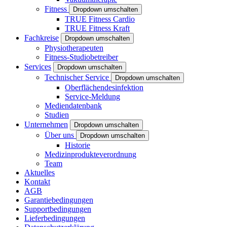
Fitness
Dropdown umschalten
TRUE Fitness Cardio
TRUE Fitness Kraft
Fachkreise
Dropdown umschalten
Physiotherapeuten
Fitness-Studiobetreiber
Services
Dropdown umschalten
Technischer Service
Dropdown umschalten
Oberflächendesinfektion
Service-Meldung
Mediendatenbank
Studien
Unternehmen
Dropdown umschalten
Über uns
Dropdown umschalten
Historie
Medizinprodukteverordnung
Team
Aktuelles
Kontakt
AGB
Garantiebedingungen
Supportbedingungen
Lieferbedingungen