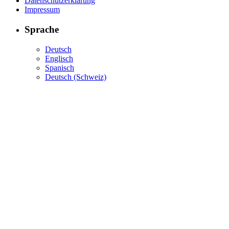
Datenschutzerklärung
Impressum
Sprache
Deutsch
Englisch
Spanisch
Deutsch (Schweiz)
Komplettanbieter für moderne
Therapie- und
Trainingskonzepte
Von der physikalischen Therapie bis zu
medizinischen Trainingsgeräten – die
PHYSIOMED GROUP ist Ihr Partner
für ganzheitliche Konzepte und
Ausstattung.