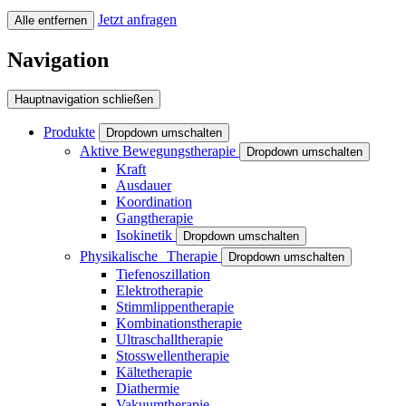
Jetzt anfragen
Alle entfernen
Navigation
Hauptnavigation schließen
Produkte
Dropdown umschalten
Aktive Bewegungstherapie
Dropdown umschalten
Kraft
Ausdauer
Koordination
Gangtherapie
Isokinetik
Dropdown umschalten
Physikalische Therapie
Dropdown umschalten
Tiefenoszillation
Elektrotherapie
Stimmlippentherapie
Kombinationstherapie
Ultraschalltherapie
Stosswellentherapie
Kältetherapie
Diathermie
Vakuumtherapie