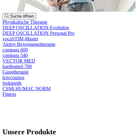
Suche öffnen
Physikalische Therapie
DEEP OSCILLATION Evolution
DEEP OSCILLATION Personal Pro
vocaSTIM-Master
Aktive Bewegungstherapie
compass 600
compass 540
VECTOR MED
kardiomed 700
Gangtherapie
h/p/cosmos
Isokinetik
CSMi HUMAC NORM
Fitness
Unsere Produkte