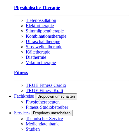
Physikalische Therapie
Tiefenoszillation
Elektrotherapie
Stimmlippentherapie
Kombinationstherapie
Ultraschalltherapie
Stosswellentherapie
Kältetherapie
Diathermie
Vakuumtherapie
Fitness
TRUE Fitness Cardio
TRUE Fitness Kraft
Fachkreise
Dropdown umschalten
Physiotherapeuten
Fitness-Studiobetreiber
Services
Dropdown umschalten
Technischer Service
Mediendatenbank
Studien