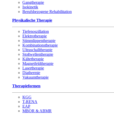
Gangtherapie
Isokinetik
Berufsbezogene Rehabilitation
Physikalische Therapie
Tiefenoszillation
Elektrotherapie
Stimmlippentherapie
Kombinationstherapie
Ultraschalltherapie
Stoßwellentherapie
Kältetherapie
Magnetfeldtherapie
Lasertherapie
Diathermie
Vakuumtherapie
Therapieformen
KGG
T-RENA
EAP
MBOR & ABMR