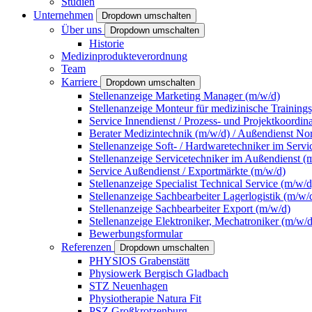
Studien
Unternehmen
Dropdown umschalten
Über uns
Dropdown umschalten
Historie
Medizinprodukteverordnung
Team
Karriere
Dropdown umschalten
Stellenanzeige Marketing Manager (m/w/d)
Stellenanzeige Monteur für medizinische Training
Service Innendienst / Prozess- und Projektkoordin
Berater Medizintechnik (m/w/d) / Außendienst No
Stellenanzeige Soft- / Hardwaretechniker im Servi
Stellenanzeige Servicetechniker im Außendienst (
Service Außendienst / Exportmärkte (m/w/d)
Stellenanzeige Specialist Technical Service (m/w/d
Stellenanzeige Sachbearbeiter Lagerlogistik (m/w/
Stellenanzeige Sachbearbeiter Export (m/w/d)
Stellenanzeige Elektroniker, Mechatroniker (m/w/d
Bewerbungsformular
Referenzen
Dropdown umschalten
PHYSIOS Grabenstätt
Physiowerk Bergisch Gladbach
STZ Neuenhagen
Physiotherapie Natura Fit
PSZ Großkrotzenburg