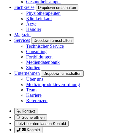
Gesundheitsampel
Fachkreise
Dropdown umschalten
Physiotherapeuten
Klinikeinkauf
Ärzte
Händler
Magazin
Services
Dropdown umschalten
Technischer Service
Consulting
Fortbildungen
Mediendatenbank
Studien
Unternehmen
Dropdown umschalten
Über uns
Medizinprodukteverordnung
Team
Karriere
Referenzen
Kontakt
Suche öffnen
Jetzt beraten lassen
Kontakt
Kontakt