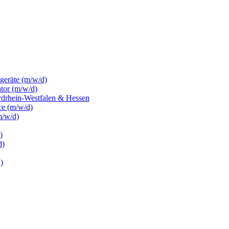
sgeräte (m/w/d)
ator (m/w/d)
rdrhein-Westfalen & Hessen
ce (m/w/d)
m/w/d)
)
d)
)