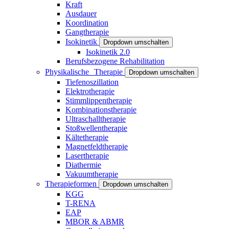
Kraft
Ausdauer
Koordination
Gangtherapie
Isokinetik
Dropdown umschalten
Isokinetik 2.0
Berufsbezogene Rehabilitation
Physikalische Therapie
Dropdown umschalten
Tiefenoszillation
Elektrotherapie
Stimmlippentherapie
Kombinationstherapie
Ultraschalltherapie
Stoßwellentherapie
Kältetherapie
Magnetfeldtherapie
Lasertherapie
Diathermie
Vakuumtherapie
Therapieformen
Dropdown umschalten
KGG
T-RENA
EAP
MBOR & ABMR