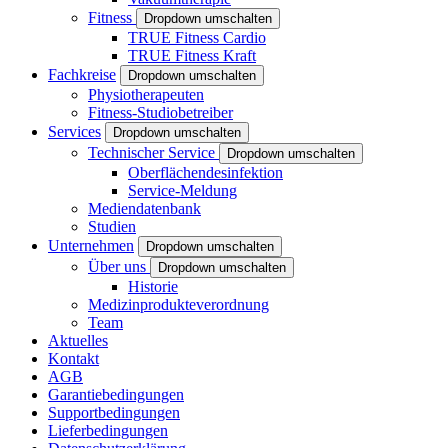
Fitness
Dropdown umschalten
TRUE Fitness Cardio
TRUE Fitness Kraft
Fachkreise
Dropdown umschalten
Physiotherapeuten
Fitness-Studiobetreiber
Services
Dropdown umschalten
Technischer Service
Dropdown umschalten
Oberflächendesinfektion
Service-Meldung
Mediendatenbank
Studien
Unternehmen
Dropdown umschalten
Über uns
Dropdown umschalten
Historie
Medizinprodukteverordnung
Team
Aktuelles
Kontakt
AGB
Garantiebedingungen
Supportbedingungen
Lieferbedingungen