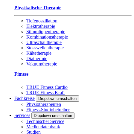
Physikalische Therapie
Tiefenoszillation
Elektrotherapie
Stimmlippentherapie
Kombinationstherapie
Ultraschalltherapie
Stosswellentherapie
Kältetherapie
Diathermie
Vakuumtherapie
Fitness
TRUE Fitness Cardio
TRUE Fitness Kraft
Fachkreise
Dropdown umschalten
Physiotherapeuten
Fitness-Studiobetreiber
Services
Dropdown umschalten
Technischer Service
Mediendatenbank
Studien