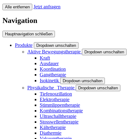
Jetzt anfragen
Alle entfernen
Navigation
Hauptnavigation schließen
Produkte
Dropdown umschalten
Aktive Bewegungstherapie
Dropdown umschalten
Kraft
Ausdauer
Koordination
Gangtherapie
Isokinetik
Dropdown umschalten
Physikalische Therapie
Dropdown umschalten
Tiefenoszillation
Elektrotherapie
Stimmlippentherapie
Kombinationstherapie
Ultraschalltherapie
Stosswellentherapie
Kältetherapie
Diathermie
Vakuumtherapie