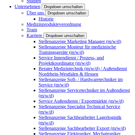
Studien
Unternehmen
Dropdown umschalten
Über uns
Dropdown umschalten
Historie
Medizinprodukteverordnung
Team
Karriere
Dropdown umschalten
Stellenanzeige Marketing Manager (m/w/d)
Stellenanzeige Monteur für medizinische
Trainingsgeräte (m/w/d)
Service Innendienst / Prozess- und
Projektkoordinator (m/w/d)
Berater Medizintechnik (m/w/d) / Außendienst
Nordrhein-Westfalen & Hessen
Stellenanzeige Soft- / Hardwaretechniker im
Service (m/w/d)
Stellenanzeige Servicetechniker im Außendienst
(m/w/d)
Service Außendienst / Exportmärkte (m/w/d)
Stellenanzeige Specialist Technical Service
(m/w/d)
Stellenanzeige Sachbearbeiter Lagerlogistik
(m/w/d)
Stellenanzeige Sachbearbeiter Export (m/w/d)
Stellenanzeige Elektroniker, Mechatroniker