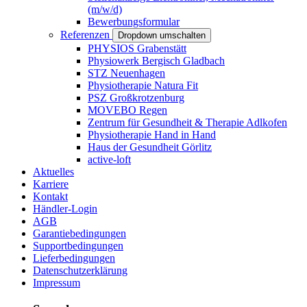
(m/w/d)
Bewerbungsformular
Referenzen
Dropdown umschalten
PHYSIOS Grabenstätt
Physiowerk Bergisch Gladbach
STZ Neuenhagen
Physiotherapie Natura Fit
PSZ Großkrotzenburg
MOVEBO Regen
Zentrum für Gesundheit & Therapie Adlkofen
Physiotherapie Hand in Hand
Haus der Gesundheit Görlitz
active-loft
Aktuelles
Karriere
Kontakt
Händler-Login
AGB
Garantiebedingungen
Supportbedingungen
Lieferbedingungen
Datenschutzerklärung
Impressum