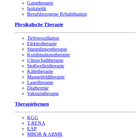
Gangtherapie
Isokinetik
Berufsbezogene Rehabilitation
Physikalische Therapie
Tiefenoszillation
Elektrotherapie
Stimmlippentherapie
Kombinationstherapie
Ultraschalltherapie
Stoßwellentherapie
Kältetherapie
Magnetfeldtherapie
Lasertherapie
Diathermie
Vakuumtherapie
Therapieformen
KGG
T-RENA
EAP
MBOR & ABMR