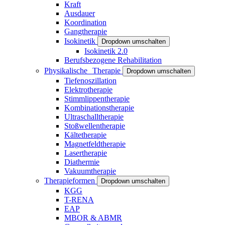
Kraft
Ausdauer
Koordination
Gangtherapie
Isokinetik
Dropdown umschalten
Isokinetik 2.0
Berufsbezogene Rehabilitation
Physikalische Therapie
Dropdown umschalten
Tiefenoszillation
Elektrotherapie
Stimmlippentherapie
Kombinationstherapie
Ultraschalltherapie
Stoßwellentherapie
Kältetherapie
Magnetfeldtherapie
Lasertherapie
Diathermie
Vakuumtherapie
Therapieformen
Dropdown umschalten
KGG
T-RENA
EAP
MBOR & ABMR