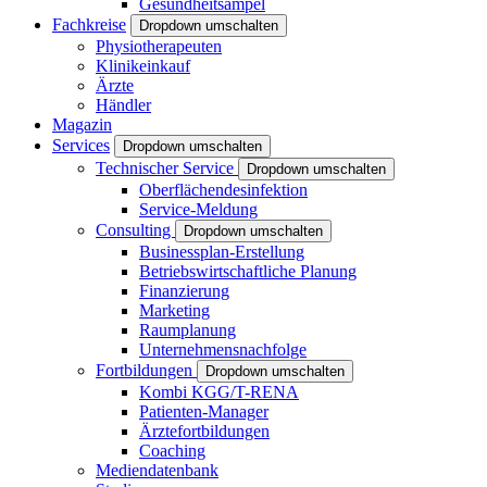
Gesundheitsampel
Fachkreise
Dropdown umschalten
Physiotherapeuten
Klinikeinkauf
Ärzte
Händler
Magazin
Services
Dropdown umschalten
Technischer Service
Dropdown umschalten
Oberflächendesinfektion
Service-Meldung
Consulting
Dropdown umschalten
Businessplan-Erstellung
Betriebswirtschaftliche Planung
Finanzierung
Marketing
Raumplanung
Unternehmensnachfolge
Fortbildungen
Dropdown umschalten
Kombi KGG/T-RENA
Patienten-Manager
Ärztefortbildungen
Coaching
Mediendatenbank