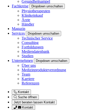
Gesundheitsampel
Fachkreise
Dropdown umschalten
Physiotherapeuten
Klinikeinkauf
Ärzte
Händler
Magazin
Services
Dropdown umschalten
Technischer Service
Consulting
Fortbildungen
Mediendatenbank
Studien
Unternehmen
Dropdown umschalten
Über uns
Medizinprodukteverordnung
Team
Karriere
Referenzen
Kontakt
Suche öffnen
Jetzt beraten lassen
Kontakt
Kontakt