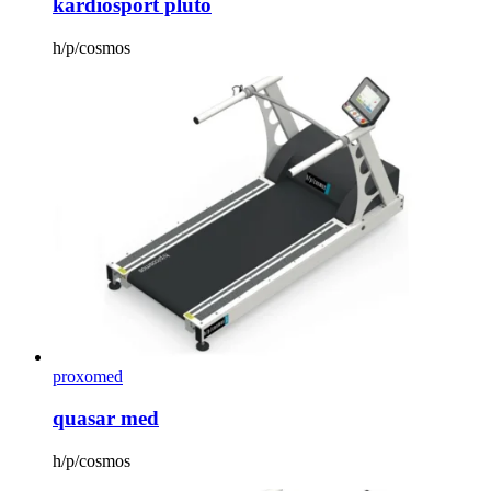
kardiosport pluto
h/p/cosmos
proxomed
quasar med
h/p/cosmos