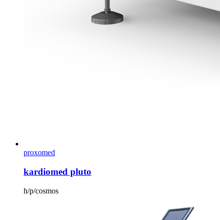
proxomed
kardiomed pluto
h/p/cosmos