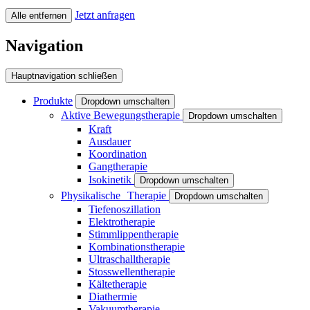
Jetzt anfragen
Alle entfernen
Navigation
Hauptnavigation schließen
Produkte
Dropdown umschalten
Aktive Bewegungstherapie
Dropdown umschalten
Kraft
Ausdauer
Koordination
Gangtherapie
Isokinetik
Dropdown umschalten
Physikalische Therapie
Dropdown umschalten
Tiefenoszillation
Elektrotherapie
Stimmlippentherapie
Kombinationstherapie
Ultraschalltherapie
Stosswellentherapie
Kältetherapie
Diathermie
Vakuumtherapie