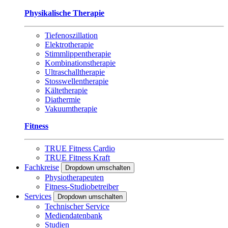
Physikalische Therapie
Tiefenoszillation
Elektrotherapie
Stimmlippentherapie
Kombinationstherapie
Ultraschalltherapie
Stosswellentherapie
Kältetherapie
Diathermie
Vakuumtherapie
Fitness
TRUE Fitness Cardio
TRUE Fitness Kraft
Fachkreise
Dropdown umschalten
Physiotherapeuten
Fitness-Studiobetreiber
Services
Dropdown umschalten
Technischer Service
Mediendatenbank
Studien