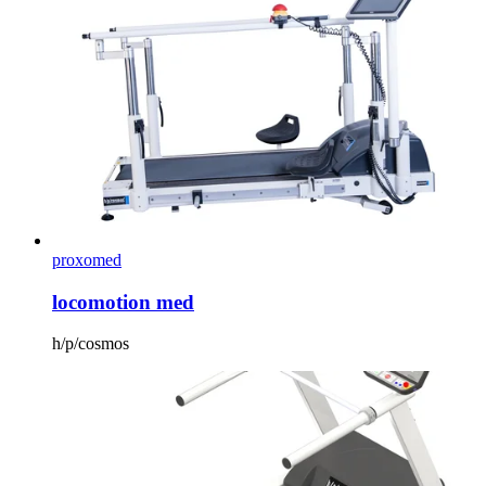
proxomed
locomotion med
h/p/cosmos