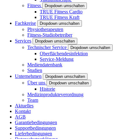
Fitness
Dropdown umschalten
TRUE Fitness Cardio
TRUE Fitness Kraft
Fachkreise
Dropdown umschalten
Physiotherapeuten
Fitness-Studiobetreiber
Services
Dropdown umschalten
Technischer Service
Dropdown umschalten
Oberflächendesinfektion
Service-Meldung
Mediendatenbank
Studien
Unternehmen
Dropdown umschalten
Über uns
Dropdown umschalten
Historie
Medizinprodukteverordnung
Team
Aktuelles
Kontakt
AGB
Garantiebedingungen
Supportbedingungen
Lieferbedingungen