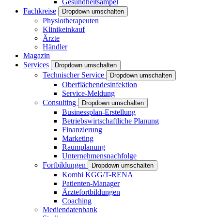
Gesundheitsampel
Fachkreise
Dropdown umschalten
Physiotherapeuten
Klinikeinkauf
Ärzte
Händler
Magazin
Services
Dropdown umschalten
Technischer Service
Dropdown umschalten
Oberflächendesinfektion
Service-Meldung
Consulting
Dropdown umschalten
Businessplan-Erstellung
Betriebswirtschaftliche Planung
Finanzierung
Marketing
Raumplanung
Unternehmensnachfolge
Fortbildungen
Dropdown umschalten
Kombi KGG/T-RENA
Patienten-Manager
Ärztefortbildungen
Coaching
Mediendatenbank