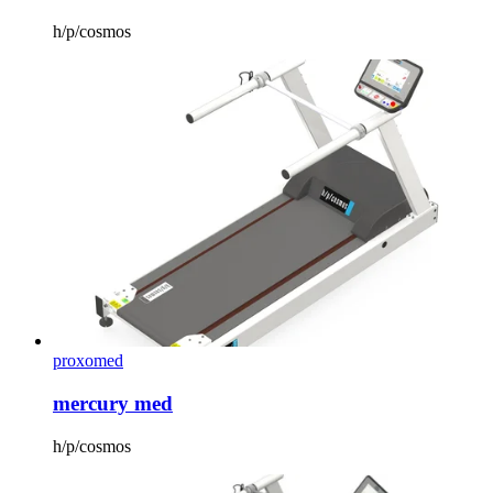
h/p/cosmos
proxomed
mercury med
h/p/cosmos