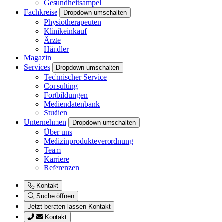
Gesundheitsampel
Fachkreise
Dropdown umschalten
Physiotherapeuten
Klinikeinkauf
Ärzte
Händler
Magazin
Services
Dropdown umschalten
Technischer Service
Consulting
Fortbildungen
Mediendatenbank
Studien
Unternehmen
Dropdown umschalten
Über uns
Medizinprodukteverordnung
Team
Karriere
Referenzen
Kontakt
Suche öffnen
Jetzt beraten lassen
Kontakt
Kontakt