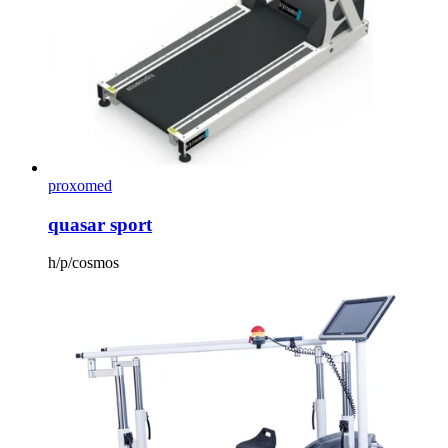
proxomed
quasar sport
h/p/cosmos