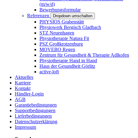
(m/w/d)
Bewerbungsformular
Referenzen
Dropdown umschalten
PHYSIOS Grabenstätt
Physiowerk Bergisch Gladbach
STZ Neuenhagen
Physiotherapie Natura Fit
PSZ Großkrotzenburg
MOVEBO Regen
Zentrum für Gesundheit & Therapie Adlkofen
Physiotherapie Hand in Hand
Haus der Gesundheit Görlitz
active-loft
Aktuelles
Karriere
Kontakt
Händler-Login
AGB
Garantiebedingungen
Supportbedingungen
Lieferbedingungen
Datenschutzerklärung
Impressum