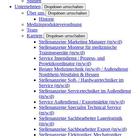
Studien
Unternehmen
Dropdown umschalten
Über uns
Dropdown umschalten
Historie
Medizinprodukteverordnung
Team
Karriere
Dropdown umschalten
Stellenanzeige Marketing Manager (m/w/d)
Stellenanzeige Monteur für medizinische
Trainingsgeräte (m/w/d)
Service Innendienst / Prozess- und
Projektkoordinator (m/w/d)
Berater Medizintechnik (m/w/d) / Außendienst
Nordrhein-Westfalen & Hessen
Stellenanzeige Soft- / Hardwaretechniker im
Service (m/w/d)
Stellenanzeige Servicetechniker im Außendienst
(m/w/d)
Service Außendienst / Exportmärkte (m/w/d)
Stellenanzeige Specialist Technical Service
(m/w/d)
Stellenanzeige Sachbearbeiter Lagerlogistik
(m/w/d)
Stellenanzeige Sachbearbeiter Export (m/w/d)
Stellenanzeige Elektroniker, Mechatroniker