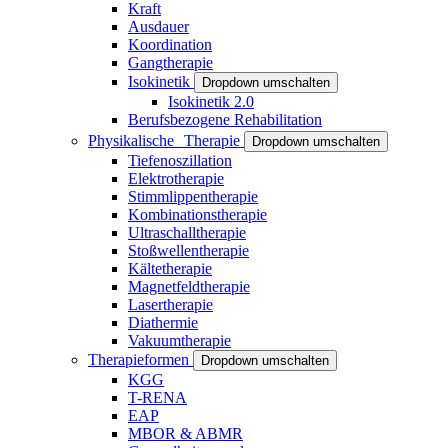
Kraft
Ausdauer
Koordination
Gangtherapie
Isokinetik
Dropdown umschalten
Isokinetik 2.0
Berufsbezogene Rehabilitation
Physikalische Therapie
Dropdown umschalten
Tiefenoszillation
Elektrotherapie
Stimmlippentherapie
Kombinationstherapie
Ultraschalltherapie
Stoßwellentherapie
Kältetherapie
Magnetfeldtherapie
Lasertherapie
Diathermie
Vakuumtherapie
Therapieformen
Dropdown umschalten
KGG
T-RENA
EAP
MBOR & ABMR