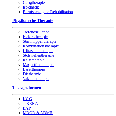
Gangtherapie
Isokinetik
Berufsbezogene Rehabilitation
Physikalische Therapie
Tiefenoszillation
Elektrotherapie
Stimmlippentherapie
Kombinationstherapie
Ultraschalltherapie
Stoßwellentherapie
Kältetherapie
Magnetfeldtherapie
Lasertherapie
Diathermie
Vakuumtherapie
Therapieformen
KGG
T-RENA
EAP
MBOR & ABMR