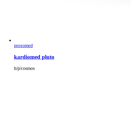
proxomed
kardiomed pluto
h/p/cosmos