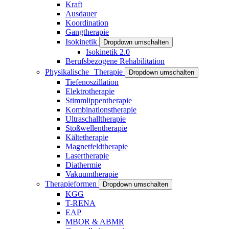
Kraft
Ausdauer
Koordination
Gangtherapie
Isokinetik
Dropdown umschalten
Isokinetik 2.0
Berufsbezogene Rehabilitation
Physikalische Therapie
Dropdown umschalten
Tiefenoszillation
Elektrotherapie
Stimmlippentherapie
Kombinationstherapie
Ultraschalltherapie
Stoßwellentherapie
Kältetherapie
Magnetfeldtherapie
Lasertherapie
Diathermie
Vakuumtherapie
Therapieformen
Dropdown umschalten
KGG
T-RENA
EAP
MBOR & ABMR