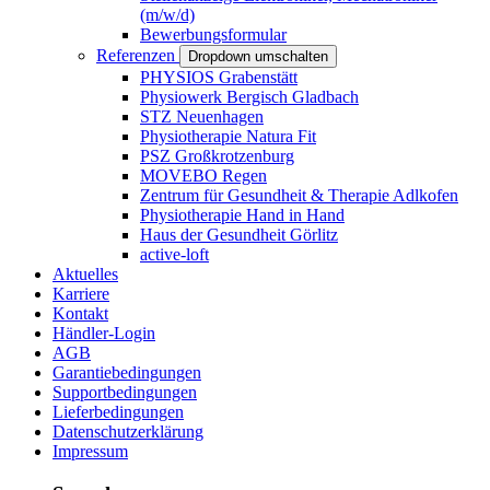
(m/w/d)
Bewerbungsformular
Referenzen
Dropdown umschalten
PHYSIOS Grabenstätt
Physiowerk Bergisch Gladbach
STZ Neuenhagen
Physiotherapie Natura Fit
PSZ Großkrotzenburg
MOVEBO Regen
Zentrum für Gesundheit & Therapie Adlkofen
Physiotherapie Hand in Hand
Haus der Gesundheit Görlitz
active-loft
Aktuelles
Karriere
Kontakt
Händler-Login
AGB
Garantiebedingungen
Supportbedingungen
Lieferbedingungen
Datenschutzerklärung
Impressum