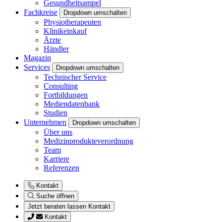
Gesundheitsampel
Fachkreise
Dropdown umschalten
Physiotherapeuten
Klinikeinkauf
Ärzte
Händler
Magazin
Services
Dropdown umschalten
Technischer Service
Consulting
Fortbildungen
Mediendatenbank
Studien
Unternehmen
Dropdown umschalten
Über uns
Medizinprodukteverordnung
Team
Karriere
Referenzen
Kontakt
Suche öffnen
Jetzt beraten lassen
Kontakt
Kontakt