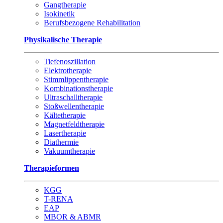
Gangtherapie
Isokinetik
Berufsbezogene Rehabilitation
Physikalische Therapie
Tiefenoszillation
Elektrotherapie
Stimmlippentherapie
Kombinationstherapie
Ultraschalltherapie
Stoßwellentherapie
Kältetherapie
Magnetfeldtherapie
Lasertherapie
Diathermie
Vakuumtherapie
Therapieformen
KGG
T-RENA
EAP
MBOR & ABMR