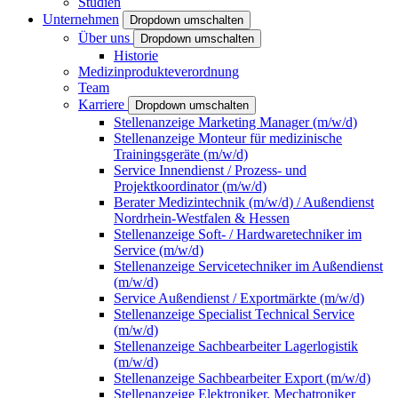
Studien
Unternehmen
Dropdown umschalten
Über uns
Dropdown umschalten
Historie
Medizinprodukteverordnung
Team
Karriere
Dropdown umschalten
Stellenanzeige Marketing Manager (m/w/d)
Stellenanzeige Monteur für medizinische
Trainingsgeräte (m/w/d)
Service Innendienst / Prozess- und
Projektkoordinator (m/w/d)
Berater Medizintechnik (m/w/d) / Außendienst
Nordrhein-Westfalen & Hessen
Stellenanzeige Soft- / Hardwaretechniker im
Service (m/w/d)
Stellenanzeige Servicetechniker im Außendienst
(m/w/d)
Service Außendienst / Exportmärkte (m/w/d)
Stellenanzeige Specialist Technical Service
(m/w/d)
Stellenanzeige Sachbearbeiter Lagerlogistik
(m/w/d)
Stellenanzeige Sachbearbeiter Export (m/w/d)
Stellenanzeige Elektroniker, Mechatroniker