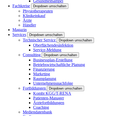
Gesundheitsampel
Fachkreise
Dropdown umschalten
Physiotherapeuten
Klinikeinkauf
Ärzte
Händler
Magazin
Services
Dropdown umschalten
Technischer Service
Dropdown umschalten
Oberflächendesinfektion
Service-Meldung
Consulting
Dropdown umschalten
Businessplan-Erstellung
Betriebswirtschaftliche Planung
Finanzierung
Marketing
Raumplanung
Unternehmensnachfolge
Fortbildungen
Dropdown umschalten
Kombi KGG/T-RENA
Patienten-Manager
Ärztefortbildungen
Coaching
Mediendatenbank