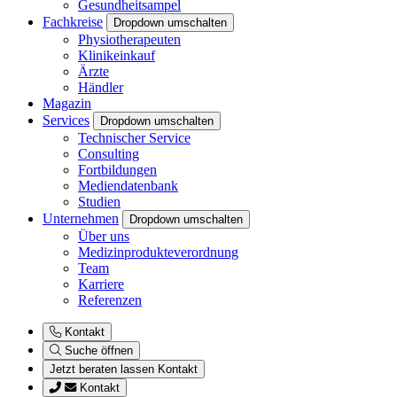
Gesundheitsampel
Fachkreise
Dropdown umschalten
Physiotherapeuten
Klinikeinkauf
Ärzte
Händler
Magazin
Services
Dropdown umschalten
Technischer Service
Consulting
Fortbildungen
Mediendatenbank
Studien
Unternehmen
Dropdown umschalten
Über uns
Medizinprodukteverordnung
Team
Karriere
Referenzen
Kontakt
Suche öffnen
Jetzt beraten lassen
Kontakt
Kontakt