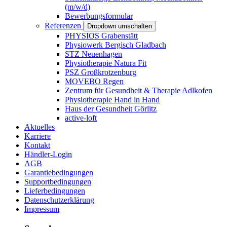
(m/w/d)
Bewerbungsformular
Referenzen
Dropdown umschalten
PHYSIOS Grabenstätt
Physiowerk Bergisch Gladbach
STZ Neuenhagen
Physiotherapie Natura Fit
PSZ Großkrotzenburg
MOVEBO Regen
Zentrum für Gesundheit & Therapie Adlkofen
Physiotherapie Hand in Hand
Haus der Gesundheit Görlitz
active-loft
Aktuelles
Karriere
Kontakt
Händler-Login
AGB
Garantiebedingungen
Supportbedingungen
Lieferbedingungen
Datenschutzerklärung
Impressum