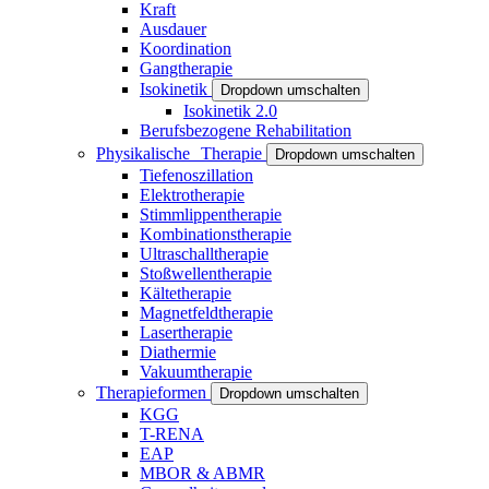
Kraft
Ausdauer
Koordination
Gangtherapie
Isokinetik
Dropdown umschalten
Isokinetik 2.0
Berufsbezogene Rehabilitation
Physikalische Therapie
Dropdown umschalten
Tiefenoszillation
Elektrotherapie
Stimmlippentherapie
Kombinationstherapie
Ultraschalltherapie
Stoßwellentherapie
Kältetherapie
Magnetfeldtherapie
Lasertherapie
Diathermie
Vakuumtherapie
Therapieformen
Dropdown umschalten
KGG
T-RENA
EAP
MBOR & ABMR