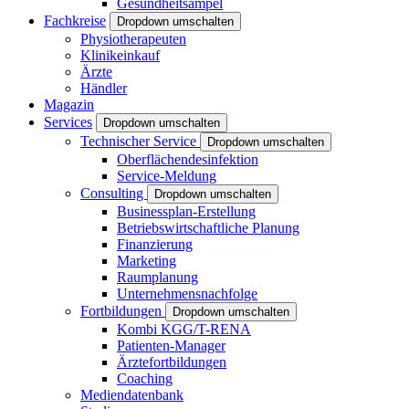
Gesundheitsampel
Fachkreise
Dropdown umschalten
Physiotherapeuten
Klinikeinkauf
Ärzte
Händler
Magazin
Services
Dropdown umschalten
Technischer Service
Dropdown umschalten
Oberflächendesinfektion
Service-Meldung
Consulting
Dropdown umschalten
Businessplan-Erstellung
Betriebswirtschaftliche Planung
Finanzierung
Marketing
Raumplanung
Unternehmensnachfolge
Fortbildungen
Dropdown umschalten
Kombi KGG/T-RENA
Patienten-Manager
Ärztefortbildungen
Coaching
Mediendatenbank