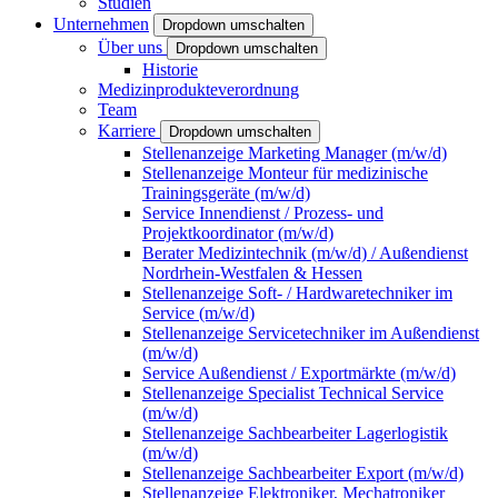
Studien
Unternehmen
Dropdown umschalten
Über uns
Dropdown umschalten
Historie
Medizinprodukteverordnung
Team
Karriere
Dropdown umschalten
Stellenanzeige Marketing Manager (m/w/d)
Stellenanzeige Monteur für medizinische
Trainingsgeräte (m/w/d)
Service Innendienst / Prozess- und
Projektkoordinator (m/w/d)
Berater Medizintechnik (m/w/d) / Außendienst
Nordrhein-Westfalen & Hessen
Stellenanzeige Soft- / Hardwaretechniker im
Service (m/w/d)
Stellenanzeige Servicetechniker im Außendienst
(m/w/d)
Service Außendienst / Exportmärkte (m/w/d)
Stellenanzeige Specialist Technical Service
(m/w/d)
Stellenanzeige Sachbearbeiter Lagerlogistik
(m/w/d)
Stellenanzeige Sachbearbeiter Export (m/w/d)
Stellenanzeige Elektroniker, Mechatroniker