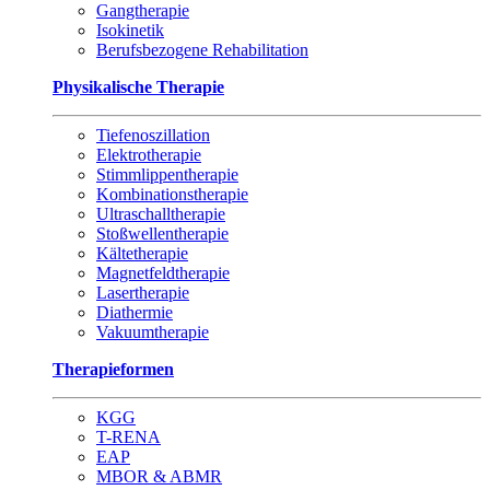
Gangtherapie
Isokinetik
Berufsbezogene Rehabilitation
Physikalische Therapie
Tiefenoszillation
Elektrotherapie
Stimmlippentherapie
Kombinationstherapie
Ultraschalltherapie
Stoßwellentherapie
Kältetherapie
Magnetfeldtherapie
Lasertherapie
Diathermie
Vakuumtherapie
Therapieformen
KGG
T-RENA
EAP
MBOR & ABMR