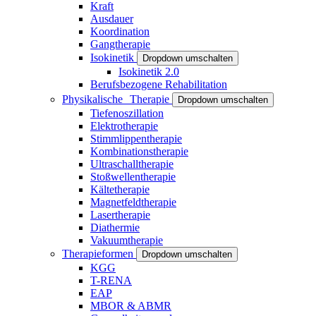
Kraft
Ausdauer
Koordination
Gangtherapie
Isokinetik
Dropdown umschalten
Isokinetik 2.0
Berufsbezogene Rehabilitation
Physikalische Therapie
Dropdown umschalten
Tiefenoszillation
Elektrotherapie
Stimmlippentherapie
Kombinationstherapie
Ultraschalltherapie
Stoßwellentherapie
Kältetherapie
Magnetfeldtherapie
Lasertherapie
Diathermie
Vakuumtherapie
Therapieformen
Dropdown umschalten
KGG
T-RENA
EAP
MBOR & ABMR