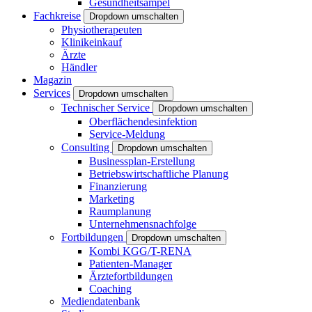
Gesundheitsampel
Fachkreise
Dropdown umschalten
Physiotherapeuten
Klinikeinkauf
Ärzte
Händler
Magazin
Services
Dropdown umschalten
Technischer Service
Dropdown umschalten
Oberflächendesinfektion
Service-Meldung
Consulting
Dropdown umschalten
Businessplan-Erstellung
Betriebswirtschaftliche Planung
Finanzierung
Marketing
Raumplanung
Unternehmensnachfolge
Fortbildungen
Dropdown umschalten
Kombi KGG/T-RENA
Patienten-Manager
Ärztefortbildungen
Coaching
Mediendatenbank