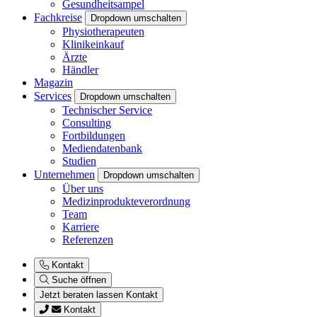
Gesundheitsampel
Fachkreise
Dropdown umschalten
Physiotherapeuten
Klinikeinkauf
Ärzte
Händler
Magazin
Services
Dropdown umschalten
Technischer Service
Consulting
Fortbildungen
Mediendatenbank
Studien
Unternehmen
Dropdown umschalten
Über uns
Medizinprodukteverordnung
Team
Karriere
Referenzen
Kontakt
Suche öffnen
Jetzt beraten lassen
Kontakt
Kontakt