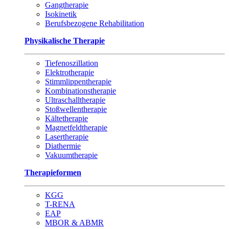
Gangtherapie
Isokinetik
Berufsbezogene Rehabilitation
Physikalische Therapie
Tiefenoszillation
Elektrotherapie
Stimmlippentherapie
Kombinationstherapie
Ultraschalltherapie
Stoßwellentherapie
Kältetherapie
Magnetfeldtherapie
Lasertherapie
Diathermie
Vakuumtherapie
Therapieformen
KGG
T-RENA
EAP
MBOR & ABMR