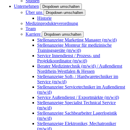
Studien
Unternehmen
Dropdown umschalten
Über uns
Dropdown umschalten
Historie
Medizinprodukteverordnung
Team
Karriere
Dropdown umschalten
Stellenanzeige Marketing Manager (m/w/d)
Stellenanzeige Monteur für medizinische
Trainingsgeräte (m/w/d)
Service Innendienst / Prozess- und
Projektkoordinator (m/w/d)
Berater Medizintechnik (m/w/d) / Außendienst
Nordrhein-Westfalen & Hessen
Stellenanzeige Soft- / Hardwaretechniker im
Service (m/w/d)
Stellenanzeige Servicetechniker im Außendienst
(m/w/d)
Service Außendienst / Exportmärkte (m/w/d)
Stellenanzeige Specialist Technical Service
(m/w/d)
Stellenanzeige Sachbearbeiter Lagerlogistik
(m/w/d)
Stellenanzeige Elektroniker, Mechatroniker
(m/w/d)