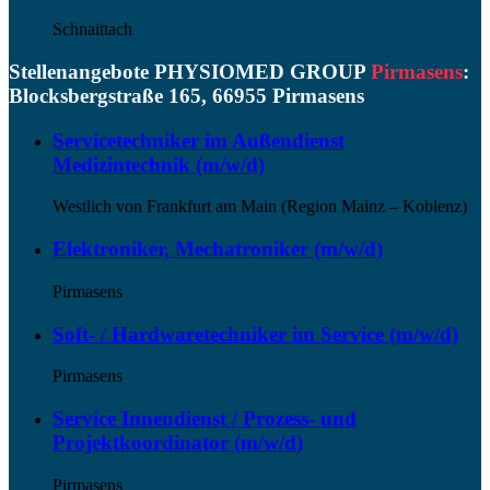
Schnaittach
Stellenangebote PHYSIOMED GROUP
Pirmasens
:
Blocksbergstraße 165, 66955 Pirmasens
Servicetechniker im Außendienst
Medizintechnik (m/w/d)
Westlich von Frankfurt am Main (Region Mainz – Koblenz)
Elektroniker, Mechatroniker (m/w/d)
Pirmasens
Soft- / Hardwaretechniker im Service (m/w/d)
Pirmasens
Service Innendienst / Prozess- und
Projektkoordinator (m/w/d)
Pirmasens