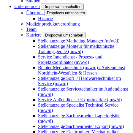
Studien
Unternehmen
Dropdown umschalten
Über uns
Dropdown umschalten
Historie
Medizinprodukteverordnung
Team
Karriere
Dropdown umschalten
Stellenanzeige Marketing Manager (m/w/d)
Stellenanzeige Monteur für medizinische
Trainingsgeräte (m/w/d)
Service Innendienst / Prozess- und
Projektkoordinator (m/w/d)
Berater Medizintechnik (m/w/d) / Außendienst
Nordrhein-Westfalen & Hessen
Stellenanzeige Soft- / Hardwaretechniker im
Service (m/w/d)
Stellenanzeige Servicetechniker im Außendienst
(m/w/d)
Service Außendienst / Exportmärkte (m/w/d)
Stellenanzeige Specialist Technical Service
(m/w/d)
Stellenanzeige Sachbearbeiter Lagerlogistik
(m/w/d)
Stellenanzeige Sachbearbeiter Export (m/w/d)
Stellenanzeige Elektroniker, Mechatroniker