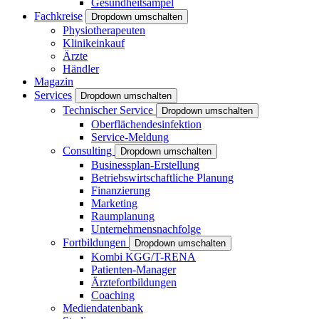
Gesundheitsampel
Fachkreise
Dropdown umschalten
Physiotherapeuten
Klinikeinkauf
Ärzte
Händler
Magazin
Services
Dropdown umschalten
Technischer Service
Dropdown umschalten
Oberflächendesinfektion
Service-Meldung
Consulting
Dropdown umschalten
Businessplan-Erstellung
Betriebswirtschaftliche Planung
Finanzierung
Marketing
Raumplanung
Unternehmensnachfolge
Fortbildungen
Dropdown umschalten
Kombi KGG/T-RENA
Patienten-Manager
Ärztefortbildungen
Coaching
Mediendatenbank