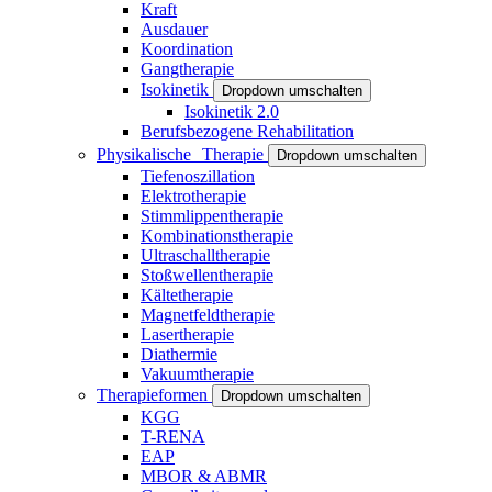
Kraft
Ausdauer
Koordination
Gangtherapie
Isokinetik
Dropdown umschalten
Isokinetik 2.0
Berufsbezogene Rehabilitation
Physikalische Therapie
Dropdown umschalten
Tiefenoszillation
Elektrotherapie
Stimmlippentherapie
Kombinationstherapie
Ultraschalltherapie
Stoßwellentherapie
Kältetherapie
Magnetfeldtherapie
Lasertherapie
Diathermie
Vakuumtherapie
Therapieformen
Dropdown umschalten
KGG
T-RENA
EAP
MBOR & ABMR