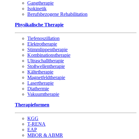
Gangtherapie
Isokinetik
Berufsbezogene Rehabilitation
Physikalische Therapie
Tiefenoszillation
Elektrotherapie
Stimmlippentherapie
Kombinationstherapie
Ultraschalltherapie
Stoßwellentherapie
Kältetherapie
Magnetfeldtherapie
Lasertherapie
Diathermie
Vakuumtherapie
Therapieformen
KGG
T-RENA
EAP
MBOR & ABMR