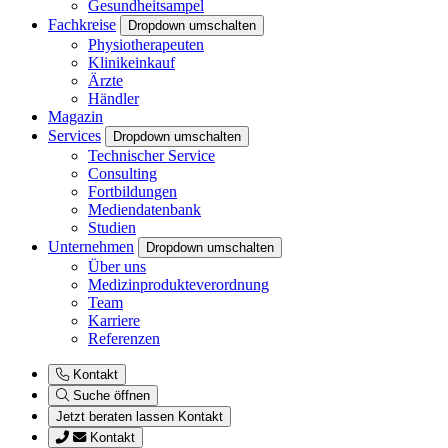
Gesundheitsampel
Fachkreise
Dropdown umschalten
Physiotherapeuten
Klinikeinkauf
Ärzte
Händler
Magazin
Services
Dropdown umschalten
Technischer Service
Consulting
Fortbildungen
Mediendatenbank
Studien
Unternehmen
Dropdown umschalten
Über uns
Medizinprodukteverordnung
Team
Karriere
Referenzen
Kontakt
Suche öffnen
Jetzt beraten lassen
Kontakt
Kontakt