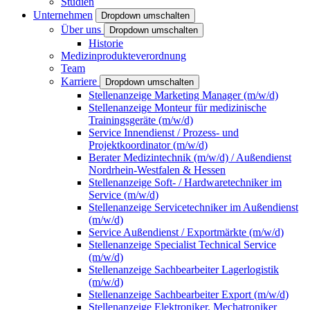
Studien
Unternehmen
Dropdown umschalten
Über uns
Dropdown umschalten
Historie
Medizinprodukteverordnung
Team
Karriere
Dropdown umschalten
Stellenanzeige Marketing Manager (m/w/d)
Stellenanzeige Monteur für medizinische
Trainingsgeräte (m/w/d)
Service Innendienst / Prozess- und
Projektkoordinator (m/w/d)
Berater Medizintechnik (m/w/d) / Außendienst
Nordrhein-Westfalen & Hessen
Stellenanzeige Soft- / Hardwaretechniker im
Service (m/w/d)
Stellenanzeige Servicetechniker im Außendienst
(m/w/d)
Service Außendienst / Exportmärkte (m/w/d)
Stellenanzeige Specialist Technical Service
(m/w/d)
Stellenanzeige Sachbearbeiter Lagerlogistik
(m/w/d)
Stellenanzeige Sachbearbeiter Export (m/w/d)
Stellenanzeige Elektroniker, Mechatroniker