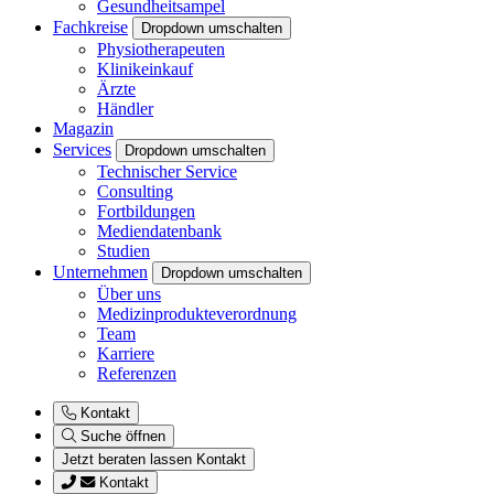
Gesundheitsampel
Fachkreise
Dropdown umschalten
Physiotherapeuten
Klinikeinkauf
Ärzte
Händler
Magazin
Services
Dropdown umschalten
Technischer Service
Consulting
Fortbildungen
Mediendatenbank
Studien
Unternehmen
Dropdown umschalten
Über uns
Medizinprodukteverordnung
Team
Karriere
Referenzen
Kontakt
Suche öffnen
Jetzt beraten lassen
Kontakt
Kontakt