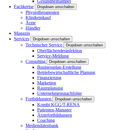
Gesundheitsampel
Fachkreise
Dropdown umschalten
Physiotherapeuten
Klinikeinkauf
Ärzte
Händler
Magazin
Services
Dropdown umschalten
Technischer Service
Dropdown umschalten
Oberflächendesinfektion
Service-Meldung
Consulting
Dropdown umschalten
Businessplan-Erstellung
Betriebswirtschaftliche Planung
Finanzierung
Marketing
Raumplanung
Unternehmensnachfolge
Fortbildungen
Dropdown umschalten
Kombi KGG/T-RENA
Patienten-Manager
Ärztefortbildungen
Coaching
Mediendatenbank