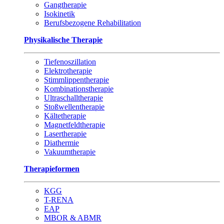
Gangtherapie
Isokinetik
Berufsbezogene Rehabilitation
Physikalische Therapie
Tiefenoszillation
Elektrotherapie
Stimmlippentherapie
Kombinationstherapie
Ultraschalltherapie
Stoßwellentherapie
Kältetherapie
Magnetfeldtherapie
Lasertherapie
Diathermie
Vakuumtherapie
Therapieformen
KGG
T-RENA
EAP
MBOR & ABMR