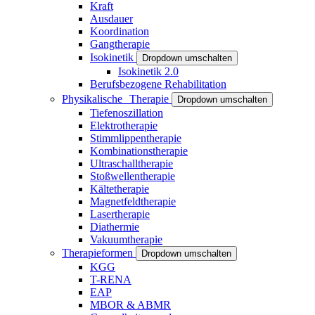
Kraft
Ausdauer
Koordination
Gangtherapie
Isokinetik
Dropdown umschalten
Isokinetik 2.0
Berufsbezogene Rehabilitation
Physikalische Therapie
Dropdown umschalten
Tiefenoszillation
Elektrotherapie
Stimmlippentherapie
Kombinationstherapie
Ultraschalltherapie
Stoßwellentherapie
Kältetherapie
Magnetfeldtherapie
Lasertherapie
Diathermie
Vakuumtherapie
Therapieformen
Dropdown umschalten
KGG
T-RENA
EAP
MBOR & ABMR