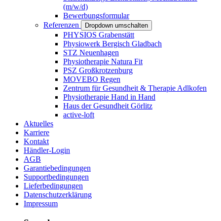
(m/w/d)
Bewerbungsformular
Referenzen
Dropdown umschalten
PHYSIOS Grabenstätt
Physiowerk Bergisch Gladbach
STZ Neuenhagen
Physiotherapie Natura Fit
PSZ Großkrotzenburg
MOVEBO Regen
Zentrum für Gesundheit & Therapie Adlkofen
Physiotherapie Hand in Hand
Haus der Gesundheit Görlitz
active-loft
Aktuelles
Karriere
Kontakt
Händler-Login
AGB
Garantiebedingungen
Supportbedingungen
Lieferbedingungen
Datenschutzerklärung
Impressum