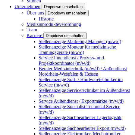
Studien
Unternehmen
Dropdown umschalten
Über uns
Dropdown umschalten
Historie
Medizinprodukteverordnung
Team
Karriere
Dropdown umschalten
Stellenanzeige Marketing Manager (m/w/d)
Stellenanzeige Monteur für medizinische
Trainingsgeräte (m/w/d)
Service Innendienst / Prozess- und
Projektkoordinator (m/w/d)
Berater Medizintechnik (m/w/d) / Außendienst
Nordrhein-Westfalen & Hessen
Stellenanzeige Soft- / Hardwaretechniker im
Service (m/w/d)
Stellenanzeige Servicetechniker im Außendienst
(m/w/d)
Service Außendienst / Exportmärkte (m/w/d)
Stellenanzeige Specialist Technical Service
(m/w/d)
Stellenanzeige Sachbearbeiter Lagerlogistik
(m/w/d)
Stellenanzeige Sachbearbeiter Export (m/w/d)
Stellenanzeige Elektroniker, Mechatroniker