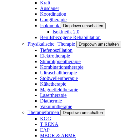
Kraft
Ausdauer
Koordination
Gangtherapie
Isokinetik
Dropdown umschalten
Isokinetik 2.0
Berufsbezogene Rehabilitation
Physikalische Therapie
Dropdown umschalten
Tiefenoszillation
Elektrotherapie
Stimmlippentherapie
Kombinationstherapie
Ultraschalltherapie
Stoßwellentherapie
Kältetherapie
Magnetfeldtherapie
Lasertherapie
Diathermie
Vakuumtherapie
Therapieformen
Dropdown umschalten
KGG
T-RENA
EAP
MBOR & ABMR