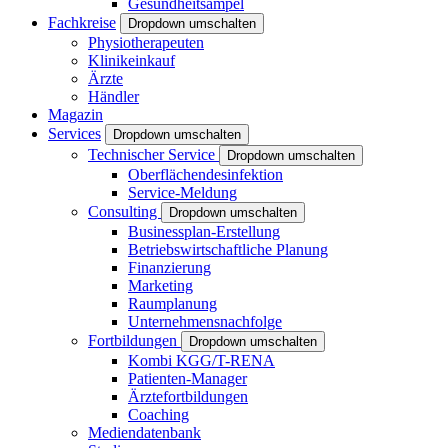
Gesundheitsampel
Fachkreise
Dropdown umschalten
Physiotherapeuten
Klinikeinkauf
Ärzte
Händler
Magazin
Services
Dropdown umschalten
Technischer Service
Dropdown umschalten
Oberflächendesinfektion
Service-Meldung
Consulting
Dropdown umschalten
Businessplan-Erstellung
Betriebswirtschaftliche Planung
Finanzierung
Marketing
Raumplanung
Unternehmensnachfolge
Fortbildungen
Dropdown umschalten
Kombi KGG/T-RENA
Patienten-Manager
Ärztefortbildungen
Coaching
Mediendatenbank