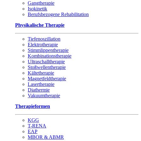
Gangtherapie
Isokinetik
Berufsbezogene Rehabilitation
Physikalische Therapie
Tiefenoszillation
Elektrotherapie
Stimmlippentherapie
Kombinationstherapie
Ultraschalltherapie
Stoßwellentherapie
Kältetherapie
Magnetfeldtherapie
Lasertherapie
Diathermie
Vakuumtherapie
Therapieformen
KGG
T-RENA
EAP
MBOR & ABMR