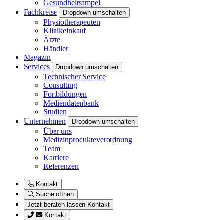
Gesundheitsampel
Fachkreise
Dropdown umschalten
Physiotherapeuten
Klinikeinkauf
Ärzte
Händler
Magazin
Services
Dropdown umschalten
Technischer Service
Consulting
Fortbildungen
Mediendatenbank
Studien
Unternehmen
Dropdown umschalten
Über uns
Medizinprodukteverordnung
Team
Karriere
Referenzen
Kontakt
Suche öffnen
Jetzt beraten lassen
Kontakt
Kontakt