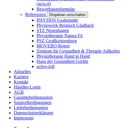
(m/w/d)
Bewerbungsformular
Referenzen
Dropdown umschalten
PHYSIOS Grabenstätt
Physiowerk Bergisch Gladbach
STZ Neuenhagen
Physiotherapie Natura Fit
PSZ Großkrotzenburg
MOVEBO Regen
Zentrum für Gesundheit & Therapie Adlkofen
Physiotherapie Hand in Hand
Haus der Gesundheit Görlitz
active-loft
Aktuelles
Karriere
Kontakt
Händler-Login
AGB
Garantiebedingungen
Supportbedingungen
Lieferbedingungen
Datenschutzerklärung
Impressum