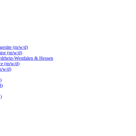
sgeräte (m/w/d)
ator (m/w/d)
rdrhein-Westfalen & Hessen
ce (m/w/d)
m/w/d)
)
d)
)