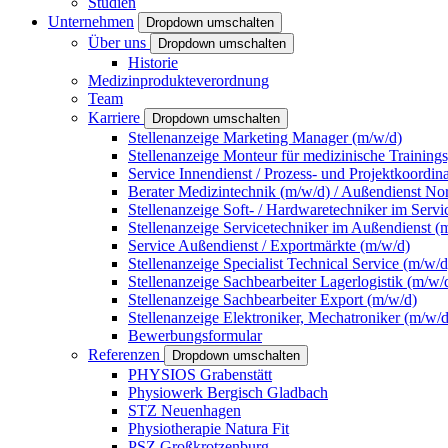
Studien
Unternehmen
Dropdown umschalten
Über uns
Dropdown umschalten
Historie
Medizinprodukteverordnung
Team
Karriere
Dropdown umschalten
Stellenanzeige Marketing Manager (m/w/d)
Stellenanzeige Monteur für medizinische Training
Service Innendienst / Prozess- und Projektkoordin
Berater Medizintechnik (m/w/d) / Außendienst No
Stellenanzeige Soft- / Hardwaretechniker im Servi
Stellenanzeige Servicetechniker im Außendienst (
Service Außendienst / Exportmärkte (m/w/d)
Stellenanzeige Specialist Technical Service (m/w/d
Stellenanzeige Sachbearbeiter Lagerlogistik (m/w/
Stellenanzeige Sachbearbeiter Export (m/w/d)
Stellenanzeige Elektroniker, Mechatroniker (m/w/d
Bewerbungsformular
Referenzen
Dropdown umschalten
PHYSIOS Grabenstätt
Physiowerk Bergisch Gladbach
STZ Neuenhagen
Physiotherapie Natura Fit
PSZ Großkrotzenburg