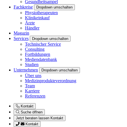
Gesundheitsampel
Fachkreise
Dropdown umschalten
Physiotherapeuten
Klinikeinkauf
Ärzte
Händler
Magazin
Services
Dropdown umschalten
Technischer Service
Consulting
Fortbildungen
Mediendatenbank
Studien
Unternehmen
Dropdown umschalten
Über uns
Medizinprodukteverordnung
Team
Karriere
Referenzen
Kontakt
Suche öffnen
Jetzt beraten lassen
Kontakt
Kontakt