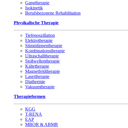
Gangtherapie
Isokinetik
Berufsbezogene Rehabilitation
Physikalische Therapie
Tiefenoszillation
Elektrotherapie
Stimmlippentherapie
Kombinationstherapie
Ultraschalltherapie
Stoßwellentherapie
Kältetherapie
Magnetfeldtherapie
Lasertherapie
Diathermie
Vakuumtherapie
Therapieformen
KGG
T-RENA
EAP
MBOR & ABMR