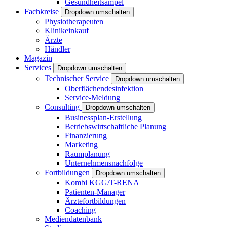
Gesundheitsampel
Fachkreise
Dropdown umschalten
Physiotherapeuten
Klinikeinkauf
Ärzte
Händler
Magazin
Services
Dropdown umschalten
Technischer Service
Dropdown umschalten
Oberflächendesinfektion
Service-Meldung
Consulting
Dropdown umschalten
Businessplan-Erstellung
Betriebswirtschaftliche Planung
Finanzierung
Marketing
Raumplanung
Unternehmensnachfolge
Fortbildungen
Dropdown umschalten
Kombi KGG/T-RENA
Patienten-Manager
Ärztefortbildungen
Coaching
Mediendatenbank