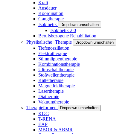
Kraft
Ausdauer
Koordination
Gangtherapie
Isokinetik
Dropdown umschalten
Isokinetik 2.0
Berufsbezogene Rehabilitation
Physikalische Therapie
Dropdown umschalten
Tiefenoszillation
Elektrotherapie
Stimmlippentherapie
Kombinationstherapie
Ultraschalltherapie
Stoßwellentherapie
Kältetherapie
Magnetfeldtherapie
Lasertherapie
Diathermie
Vakuumtherapie
Therapieformen
Dropdown umschalten
KGG
T-RENA
EAP
MBOR & ABMR