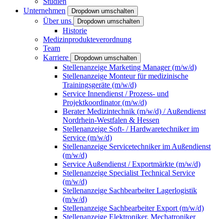
Studien
Unternehmen
Dropdown umschalten
Über uns
Dropdown umschalten
Historie
Medizinprodukteverordnung
Team
Karriere
Dropdown umschalten
Stellenanzeige Marketing Manager (m/w/d)
Stellenanzeige Monteur für medizinische
Trainingsgeräte (m/w/d)
Service Innendienst / Prozess- und
Projektkoordinator (m/w/d)
Berater Medizintechnik (m/w/d) / Außendienst
Nordrhein-Westfalen & Hessen
Stellenanzeige Soft- / Hardwaretechniker im
Service (m/w/d)
Stellenanzeige Servicetechniker im Außendienst
(m/w/d)
Service Außendienst / Exportmärkte (m/w/d)
Stellenanzeige Specialist Technical Service
(m/w/d)
Stellenanzeige Sachbearbeiter Lagerlogistik
(m/w/d)
Stellenanzeige Sachbearbeiter Export (m/w/d)
Stellenanzeige Elektroniker, Mechatroniker