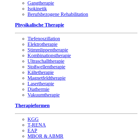
Gangtherapie
Isokinetik
Berufsbezogene Rehabilitation
Physikalische Therapie
Tiefenoszillation
Elektrotherapie
Stimmlippentherapie
Kombinationstherapie
Ultraschalltherapie
Stoßwellentherapie
Kältetherapie
Magnetfeldtherapie
Lasertherapie
Diathermie
Vakuumtherapie
Therapieformen
KGG
T-RENA
EAP
MBOR & ABMR