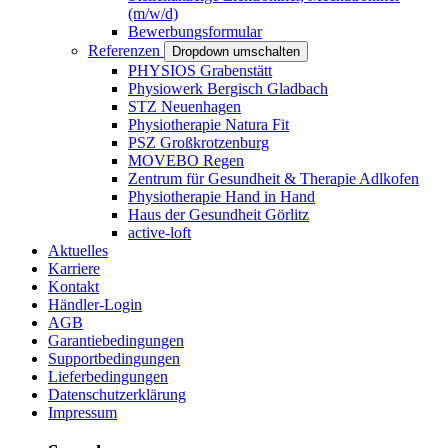
(m/w/d)
Bewerbungsformular
Referenzen
Dropdown umschalten
PHYSIOS Grabenstätt
Physiowerk Bergisch Gladbach
STZ Neuenhagen
Physiotherapie Natura Fit
PSZ Großkrotzenburg
MOVEBO Regen
Zentrum für Gesundheit & Therapie Adlkofen
Physiotherapie Hand in Hand
Haus der Gesundheit Görlitz
active-loft
Aktuelles
Karriere
Kontakt
Händler-Login
AGB
Garantiebedingungen
Supportbedingungen
Lieferbedingungen
Datenschutzerklärung
Impressum