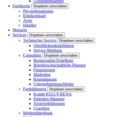
Gesundheitsampel
Fachkreise
Dropdown umschalten
Physiotherapeuten
Klinikeinkauf
Ärzte
Händler
Magazin
Services
Dropdown umschalten
Technischer Service
Dropdown umschalten
Oberflächendesinfektion
Service-Meldung
Consulting
Dropdown umschalten
Businessplan-Erstellung
Betriebswirtschaftliche Planung
Finanzierung
Marketing
Raumplanung
Unternehmensnachfolge
Fortbildungen
Dropdown umschalten
Kombi KGG/T-RENA
Patienten-Manager
Ärztefortbildungen
Coaching
Mediendatenbank