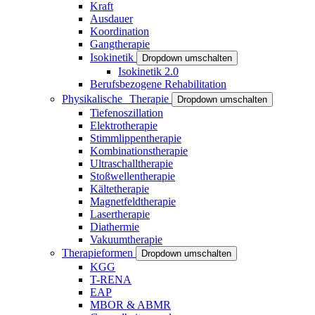
Kraft
Ausdauer
Koordination
Gangtherapie
Isokinetik
Dropdown umschalten
Isokinetik 2.0
Berufsbezogene Rehabilitation
Physikalische Therapie
Dropdown umschalten
Tiefenoszillation
Elektrotherapie
Stimmlippentherapie
Kombinationstherapie
Ultraschalltherapie
Stoßwellentherapie
Kältetherapie
Magnetfeldtherapie
Lasertherapie
Diathermie
Vakuumtherapie
Therapieformen
Dropdown umschalten
KGG
T-RENA
EAP
MBOR & ABMR