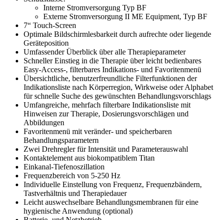
Interne Stromversorgung Typ BF
Externe Stromversorgung II ME Equipment, Typ BF
7“ Touch-Screen
Optimale Bildschirmlesbarkeit durch aufrechte oder liegende
Geräteposition
Umfassender Überblick über alle Therapieparameter
Schneller Einstieg in die Therapie über leicht bedienbares
Easy-Access-, filterbares Indikations- und Favoritenmenü
Übersichtliche, benutzerfreundliche Filterfunktionen der
Indikationsliste nach Körperregion, Wirkweise oder Alphabet
für schnelle Suche des gewünschten Behandlungsvorschlags
Umfangreiche, mehrfach filterbare Indikationsliste mit
Hinweisen zur Therapie, Dosierungsvorschlägen und
Abbildungen
Favoritenmenü mit veränder- und speicherbaren
Behandlungsparametern
Zwei Drehregler für Intensität und Parameterauswahl
Kontaktelement aus biokompatiblem Titan
Einkanal-Tiefenoszillation
Frequenzbereich von 5-250 Hz
Individuelle Einstellung von Frequenz, Frequenzbändern,
Tastverhältnis und Therapiedauer
Leicht auswechselbare Behandlungsmembranen für eine
hygienische Anwendung (optional)
Batterie- und Netzbetrieb