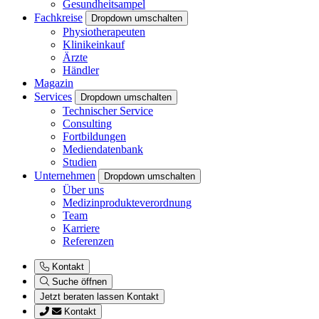
Gesundheitsampel
Fachkreise
Dropdown umschalten
Physiotherapeuten
Klinikeinkauf
Ärzte
Händler
Magazin
Services
Dropdown umschalten
Technischer Service
Consulting
Fortbildungen
Mediendatenbank
Studien
Unternehmen
Dropdown umschalten
Über uns
Medizinprodukteverordnung
Team
Karriere
Referenzen
Kontakt
Suche öffnen
Jetzt beraten lassen
Kontakt
Kontakt