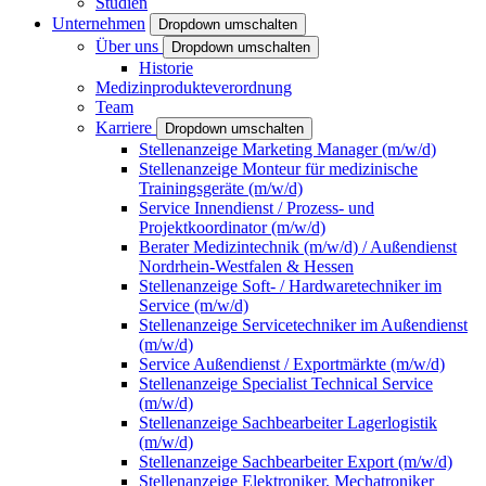
Studien
Unternehmen
Dropdown umschalten
Über uns
Dropdown umschalten
Historie
Medizinprodukteverordnung
Team
Karriere
Dropdown umschalten
Stellenanzeige Marketing Manager (m/w/d)
Stellenanzeige Monteur für medizinische
Trainingsgeräte (m/w/d)
Service Innendienst / Prozess- und
Projektkoordinator (m/w/d)
Berater Medizintechnik (m/w/d) / Außendienst
Nordrhein-Westfalen & Hessen
Stellenanzeige Soft- / Hardwaretechniker im
Service (m/w/d)
Stellenanzeige Servicetechniker im Außendienst
(m/w/d)
Service Außendienst / Exportmärkte (m/w/d)
Stellenanzeige Specialist Technical Service
(m/w/d)
Stellenanzeige Sachbearbeiter Lagerlogistik
(m/w/d)
Stellenanzeige Sachbearbeiter Export (m/w/d)
Stellenanzeige Elektroniker, Mechatroniker