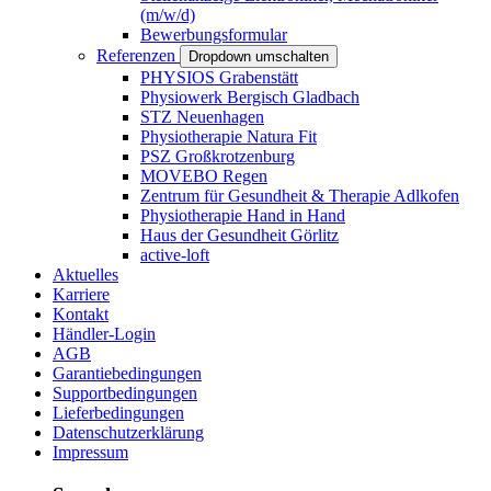
(m/w/d)
Bewerbungsformular
Referenzen
Dropdown umschalten
PHYSIOS Grabenstätt
Physiowerk Bergisch Gladbach
STZ Neuenhagen
Physiotherapie Natura Fit
PSZ Großkrotzenburg
MOVEBO Regen
Zentrum für Gesundheit & Therapie Adlkofen
Physiotherapie Hand in Hand
Haus der Gesundheit Görlitz
active-loft
Aktuelles
Karriere
Kontakt
Händler-Login
AGB
Garantiebedingungen
Supportbedingungen
Lieferbedingungen
Datenschutzerklärung
Impressum