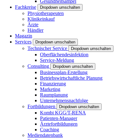
Gesundheitsampel
Fachkreise
Dropdown umschalten
Physiotherapeuten
Klinikeinkauf
Ärzte
Händler
Magazin
Services
Dropdown umschalten
Technischer Service
Dropdown umschalten
Oberflächendesinfektion
Service-Meldung
Consulting
Dropdown umschalten
Businessplan-Erstellung
Betriebswirtschaftliche Planung
Finanzierung
Marketing
Raumplanung
Unternehmensnachfolge
Fortbildungen
Dropdown umschalten
Kombi KGG/T-RENA
Patienten-Manager
Ärztefortbildungen
Coaching
Mediendatenbank