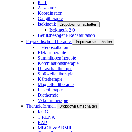
Kraft
Ausdauer
Koordination
Gangtherapie
Isokinetik
Dropdown umschalten
Isokinetik 2.0
Berufsbezogene Rehabilitation
Physikalische Therapie
Dropdown umschalten
Tiefenoszillation
Elektrotherapie
Stimmlippentherapie
Kombinationstherapie
Ultraschalltherapie
Stoßwellentherapie
Kältetherapie
Magnetfeldtherapie
Lasertherapie
Diathermie
Vakuumtherapie
Therapieformen
Dropdown umschalten
KGG
T-RENA
EAP
MBOR & ABMR