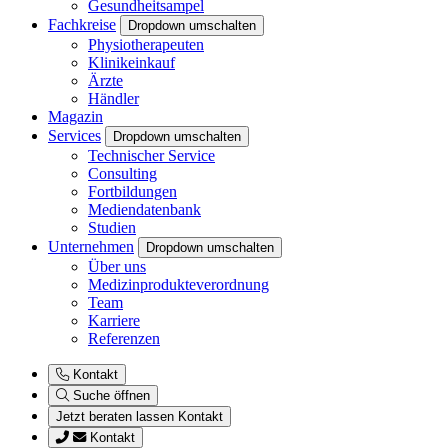
Gesundheitsampel
Fachkreise
Dropdown umschalten
Physiotherapeuten
Klinikeinkauf
Ärzte
Händler
Magazin
Services
Dropdown umschalten
Technischer Service
Consulting
Fortbildungen
Mediendatenbank
Studien
Unternehmen
Dropdown umschalten
Über uns
Medizinprodukteverordnung
Team
Karriere
Referenzen
Kontakt
Suche öffnen
Jetzt beraten lassen
Kontakt
Kontakt