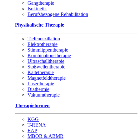
Gangtherapie
Isokinetik
Berufsbezogene Rehabilitation
Physikalische Therapie
Tiefenoszillation
Elektrotherapie
Stimmlippentherapie
Kombinationstherapie
Ultraschalltherapie
Stoßwellentherapie
Kältetherapie
Magnetfeldtherapie
Lasertherapie
Diathermie
Vakuumtherapie
Therapieformen
KGG
T-RENA
EAP
MBOR & ABMR