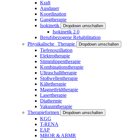
Kraft
Ausdauer
Koordination
Gangtherapie
Isokinetik
Dropdown umschalten
Isokinetik 2.0
Berufsbezogene Rehabilitation
Physikalische Therapie
Dropdown umschalten
Tiefenoszillation
Elektrotherapie
Stimmlippentherapie
Kombinationstherapie
Ultraschalltherapie
Stoßwellentherapie
Kältetherapie
Magnetfeldtherapie
Lasertherapie
Diathermie
Vakuumtherapie
Therapieformen
Dropdown umschalten
KGG
T-RENA
EAP
MBOR & ABMR