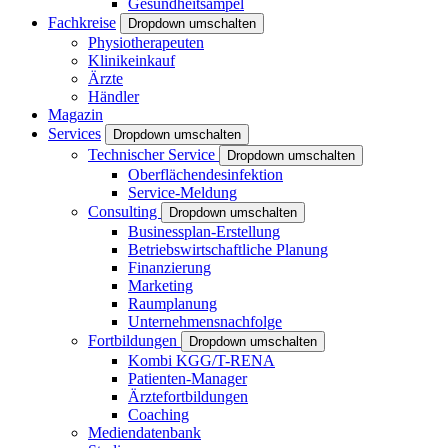
Gesundheitsampel
Fachkreise
Dropdown umschalten
Physiotherapeuten
Klinikeinkauf
Ärzte
Händler
Magazin
Services
Dropdown umschalten
Technischer Service
Dropdown umschalten
Oberflächendesinfektion
Service-Meldung
Consulting
Dropdown umschalten
Businessplan-Erstellung
Betriebswirtschaftliche Planung
Finanzierung
Marketing
Raumplanung
Unternehmensnachfolge
Fortbildungen
Dropdown umschalten
Kombi KGG/T-RENA
Patienten-Manager
Ärztefortbildungen
Coaching
Mediendatenbank