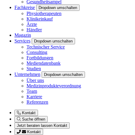
Gesundheitsampel
Fachkreise
Dropdown umschalten
Physiotherapeuten
Klinikeinkauf
Ärzte
Händler
Magazin
Services
Dropdown umschalten
Technischer Service
Consulting
Fortbildungen
Mediendatenbank
Studien
Unternehmen
Dropdown umschalten
Über uns
Medizinprodukteverordnung
Team
Karriere
Referenzen
Kontakt
Suche öffnen
Jetzt beraten lassen
Kontakt
Kontakt