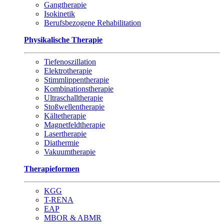
Gangtherapie
Isokinetik
Berufsbezogene Rehabilitation
Physikalische Therapie
Tiefenoszillation
Elektrotherapie
Stimmlippentherapie
Kombinationstherapie
Ultraschalltherapie
Stoßwellentherapie
Kältetherapie
Magnetfeldtherapie
Lasertherapie
Diathermie
Vakuumtherapie
Therapieformen
KGG
T-RENA
EAP
MBOR & ABMR