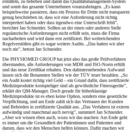
ermitteln, zu beheben und damit das Qualitätsmanagement-System
und somit das gesamte Unternehmen voranzubringen. „Es kann
beispielsweise passieren, dass ein Prozess für Dritte nicht transparent
genug beschrieben ist, dass wir eine Anforderung nicht richtig
interpretiert haben oder dass irgendwo eine Unterschrift fehlt”,
berichtet Jan Schneider. Sollten an der einen oder anderen Stelle
regulatorische Anforderungen nicht erfüllt sein, muss die Firma
nacharbeiten und wird dann erst zertifiziert. Bei weitreichenden
Regelverstößen gibt es sogar weitere Audits. „Das hatten wir aber
noch nie”, betont Jan Schneider.
Die PHYSIOMED GROUP hat jetzt also das große Prüfverfahren
überstanden, alle Anforderungen von MDR und ISO-Norm erfüllt
und das neue Zertifikat erhalten. Den dahinterstehenden Aufwand
lassen sich die Benannten Stellen wie der TÜV teuer bezahlen. „So
ein Audit kostet richtig viel Geld – ein Grund dafür, dass zertifizierte
Medizinprodukte kostspieliger sind als gewöhnliche Fitnessgeräte”,
erklärt der QM-Manager. Doch gerade für höherklassige
Medizinprodukte ist es eben keine Option, sondern eine gesetzliche
Verpflichtung, und am Ende zahlt sich das Vertrauen der Kunden
und Behörden in zertifizierte Qualität aus. „Das Verfahren ist extrem
aufwändig und manchmal auch nervig”, summiert Jan Schneider.
„Aber wir wissen eben auch, wozu wir das machen: Am Ende geht
es immer um die Gesundheit der Patientinnen und Patienten und
darum, dass wir den Menschen helfen können. Dafür machen wir