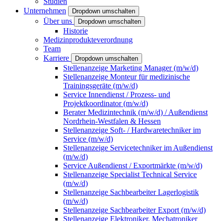
Studien
Unternehmen
Dropdown umschalten
Über uns
Dropdown umschalten
Historie
Medizinprodukteverordnung
Team
Karriere
Dropdown umschalten
Stellenanzeige Marketing Manager (m/w/d)
Stellenanzeige Monteur für medizinische
Trainingsgeräte (m/w/d)
Service Innendienst / Prozess- und
Projektkoordinator (m/w/d)
Berater Medizintechnik (m/w/d) / Außendienst
Nordrhein-Westfalen & Hessen
Stellenanzeige Soft- / Hardwaretechniker im
Service (m/w/d)
Stellenanzeige Servicetechniker im Außendienst
(m/w/d)
Service Außendienst / Exportmärkte (m/w/d)
Stellenanzeige Specialist Technical Service
(m/w/d)
Stellenanzeige Sachbearbeiter Lagerlogistik
(m/w/d)
Stellenanzeige Sachbearbeiter Export (m/w/d)
Stellenanzeige Elektroniker, Mechatroniker