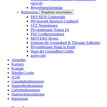
(m/w/d)
Bewerbungsformular
Referenzen
Dropdown umschalten
PHYSIOS Grabenstätt
Physiowerk Bergisch Gladbach
STZ Neuenhagen
Physiotherapie Natura Fit
PSZ Großkrotzenburg
MOVEBO Regen
Zentrum für Gesundheit & Therapie Adlkofen
Physiotherapie Hand in Hand
Haus der Gesundheit Görlitz
active-loft
Aktuelles
Karriere
Kontakt
Händler-Login
AGB
Garantiebedingungen
Supportbedingungen
Lieferbedingungen
Datenschutzerklärung
Impressum