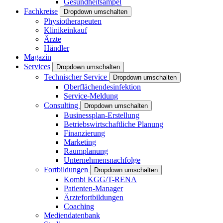
Gesundheitsampel
Fachkreise
Dropdown umschalten
Physiotherapeuten
Klinikeinkauf
Ärzte
Händler
Magazin
Services
Dropdown umschalten
Technischer Service
Dropdown umschalten
Oberflächendesinfektion
Service-Meldung
Consulting
Dropdown umschalten
Businessplan-Erstellung
Betriebswirtschaftliche Planung
Finanzierung
Marketing
Raumplanung
Unternehmensnachfolge
Fortbildungen
Dropdown umschalten
Kombi KGG/T-RENA
Patienten-Manager
Ärztefortbildungen
Coaching
Mediendatenbank