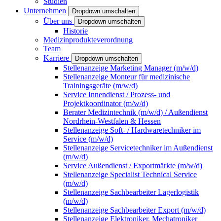
Studien
Unternehmen
Dropdown umschalten
Über uns
Dropdown umschalten
Historie
Medizinprodukteverordnung
Team
Karriere
Dropdown umschalten
Stellenanzeige Marketing Manager (m/w/d)
Stellenanzeige Monteur für medizinische
Trainingsgeräte (m/w/d)
Service Innendienst / Prozess- und
Projektkoordinator (m/w/d)
Berater Medizintechnik (m/w/d) / Außendienst
Nordrhein-Westfalen & Hessen
Stellenanzeige Soft- / Hardwaretechniker im
Service (m/w/d)
Stellenanzeige Servicetechniker im Außendienst
(m/w/d)
Service Außendienst / Exportmärkte (m/w/d)
Stellenanzeige Specialist Technical Service
(m/w/d)
Stellenanzeige Sachbearbeiter Lagerlogistik
(m/w/d)
Stellenanzeige Sachbearbeiter Export (m/w/d)
Stellenanzeige Elektroniker, Mechatroniker