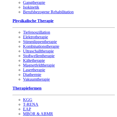
Gangtherapie
Isokinetik
Berufsbezogene Rehabilitation
Physikalische Therapie
Tiefenoszillation
Elektrotherapie
Stimmlippentherapie
Kombinationstherapie
Ultraschalltherapie
Stoßwellentherapie
Kältetherapie
Magnetfeldtherapie
Lasertherapie
Diathermie
Vakuumtherapie
Therapieformen
KGG
T-RENA
EAP
MBOR & ABMR