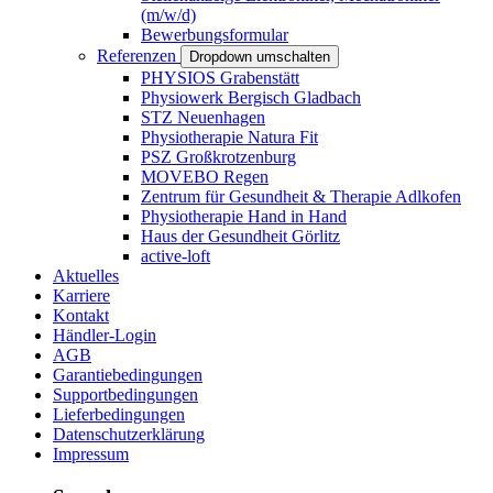
(m/w/d)
Bewerbungsformular
Referenzen
Dropdown umschalten
PHYSIOS Grabenstätt
Physiowerk Bergisch Gladbach
STZ Neuenhagen
Physiotherapie Natura Fit
PSZ Großkrotzenburg
MOVEBO Regen
Zentrum für Gesundheit & Therapie Adlkofen
Physiotherapie Hand in Hand
Haus der Gesundheit Görlitz
active-loft
Aktuelles
Karriere
Kontakt
Händler-Login
AGB
Garantiebedingungen
Supportbedingungen
Lieferbedingungen
Datenschutzerklärung
Impressum