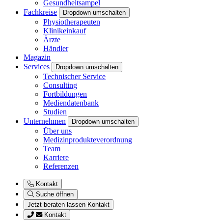
Gesundheitsampel
Fachkreise
Dropdown umschalten
Physiotherapeuten
Klinikeinkauf
Ärzte
Händler
Magazin
Services
Dropdown umschalten
Technischer Service
Consulting
Fortbildungen
Mediendatenbank
Studien
Unternehmen
Dropdown umschalten
Über uns
Medizinprodukteverordnung
Team
Karriere
Referenzen
Kontakt
Suche öffnen
Jetzt beraten lassen
Kontakt
Kontakt