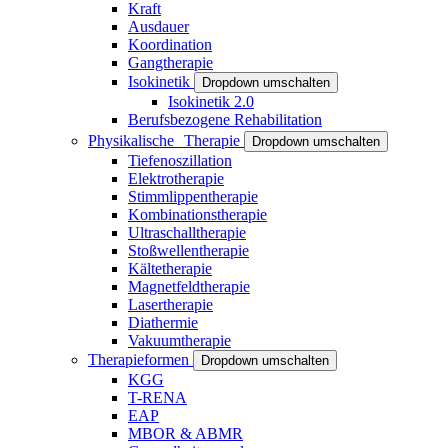
Kraft
Ausdauer
Koordination
Gangtherapie
Isokinetik
Dropdown umschalten
Isokinetik 2.0
Berufsbezogene Rehabilitation
Physikalische Therapie
Dropdown umschalten
Tiefenoszillation
Elektrotherapie
Stimmlippentherapie
Kombinationstherapie
Ultraschalltherapie
Stoßwellentherapie
Kältetherapie
Magnetfeldtherapie
Lasertherapie
Diathermie
Vakuumtherapie
Therapieformen
Dropdown umschalten
KGG
T-RENA
EAP
MBOR & ABMR