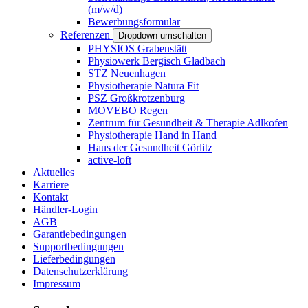
(m/w/d)
Bewerbungsformular
Referenzen
Dropdown umschalten
PHYSIOS Grabenstätt
Physiowerk Bergisch Gladbach
STZ Neuenhagen
Physiotherapie Natura Fit
PSZ Großkrotzenburg
MOVEBO Regen
Zentrum für Gesundheit & Therapie Adlkofen
Physiotherapie Hand in Hand
Haus der Gesundheit Görlitz
active-loft
Aktuelles
Karriere
Kontakt
Händler-Login
AGB
Garantiebedingungen
Supportbedingungen
Lieferbedingungen
Datenschutzerklärung
Impressum