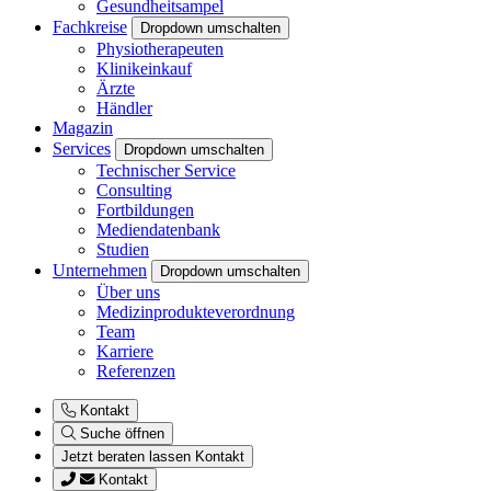
Gesundheitsampel
Fachkreise
Dropdown umschalten
Physiotherapeuten
Klinikeinkauf
Ärzte
Händler
Magazin
Services
Dropdown umschalten
Technischer Service
Consulting
Fortbildungen
Mediendatenbank
Studien
Unternehmen
Dropdown umschalten
Über uns
Medizinprodukteverordnung
Team
Karriere
Referenzen
Kontakt
Suche öffnen
Jetzt beraten lassen
Kontakt
Kontakt