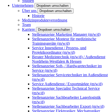
Studien
Unternehmen
Dropdown umschalten
Über uns
Dropdown umschalten
Historie
Medizinprodukteverordnung
Team
Karriere
Dropdown umschalten
Stellenanzeige Marketing Manager (m/w/d)
Stellenanzeige Monteur für medizinische
Trainingsgeräte (m/w/d)
Service Innendienst / Prozess- und
Projektkoordinator (m/w/d)
Berater Medizintechnik (m/w/d) / Außendienst
Nordrhein-Westfalen & Hessen
Stellenanzeige Soft- / Hardwaretechniker im
Service (m/w/d)
Stellenanzeige Servicetechniker im Außendienst
(m/w/d)
Service Außendienst / Exportmärkte (m/w/d)
Stellenanzeige Specialist Technical Service
(m/w/d)
Stellenanzeige Sachbearbeiter Lagerlogistik
(m/w/d)
Stellenanzeige Sachbearbeiter Export (m/w/d)
Stellenanzeige Elektroniker, Mechatroniker