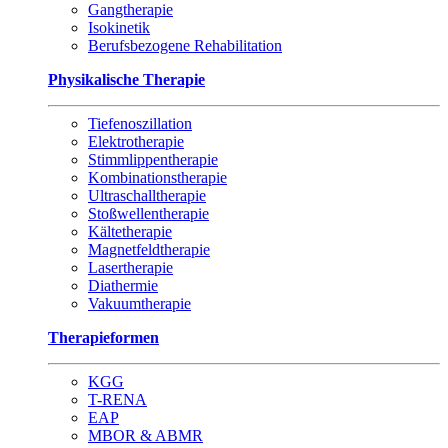
Gangtherapie
Isokinetik
Berufsbezogene Rehabilitation
Physikalische Therapie
Tiefenoszillation
Elektrotherapie
Stimmlippentherapie
Kombinationstherapie
Ultraschalltherapie
Stoßwellentherapie
Kältetherapie
Magnetfeldtherapie
Lasertherapie
Diathermie
Vakuumtherapie
Therapieformen
KGG
T-RENA
EAP
MBOR & ABMR