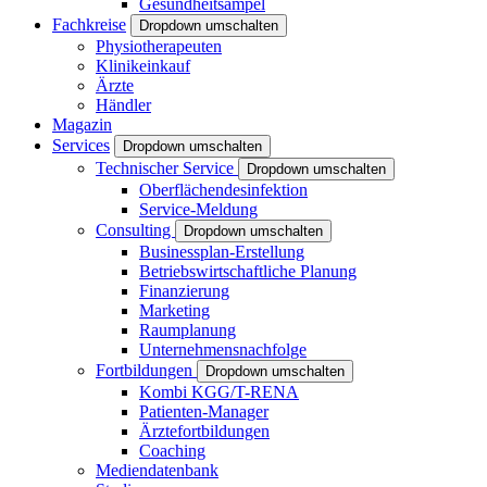
Gesundheitsampel
Fachkreise
Dropdown umschalten
Physiotherapeuten
Klinikeinkauf
Ärzte
Händler
Magazin
Services
Dropdown umschalten
Technischer Service
Dropdown umschalten
Oberflächendesinfektion
Service-Meldung
Consulting
Dropdown umschalten
Businessplan-Erstellung
Betriebswirtschaftliche Planung
Finanzierung
Marketing
Raumplanung
Unternehmensnachfolge
Fortbildungen
Dropdown umschalten
Kombi KGG/T-RENA
Patienten-Manager
Ärztefortbildungen
Coaching
Mediendatenbank