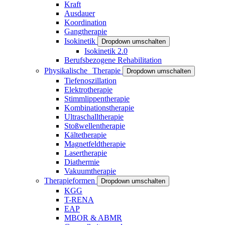
Kraft
Ausdauer
Koordination
Gangtherapie
Isokinetik
Dropdown umschalten
Isokinetik 2.0
Berufsbezogene Rehabilitation
Physikalische Therapie
Dropdown umschalten
Tiefenoszillation
Elektrotherapie
Stimmlippentherapie
Kombinationstherapie
Ultraschalltherapie
Stoßwellentherapie
Kältetherapie
Magnetfeldtherapie
Lasertherapie
Diathermie
Vakuumtherapie
Therapieformen
Dropdown umschalten
KGG
T-RENA
EAP
MBOR & ABMR