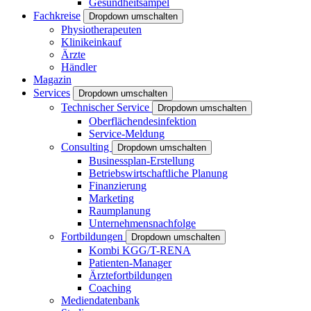
Gesundheitsampel
Fachkreise
Dropdown umschalten
Physiotherapeuten
Klinikeinkauf
Ärzte
Händler
Magazin
Services
Dropdown umschalten
Technischer Service
Dropdown umschalten
Oberflächendesinfektion
Service-Meldung
Consulting
Dropdown umschalten
Businessplan-Erstellung
Betriebswirtschaftliche Planung
Finanzierung
Marketing
Raumplanung
Unternehmensnachfolge
Fortbildungen
Dropdown umschalten
Kombi KGG/T-RENA
Patienten-Manager
Ärztefortbildungen
Coaching
Mediendatenbank