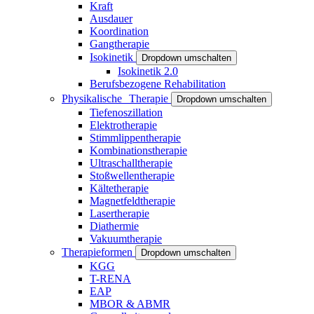
Kraft
Ausdauer
Koordination
Gangtherapie
Isokinetik
Dropdown umschalten
Isokinetik 2.0
Berufsbezogene Rehabilitation
Physikalische Therapie
Dropdown umschalten
Tiefenoszillation
Elektrotherapie
Stimmlippentherapie
Kombinationstherapie
Ultraschalltherapie
Stoßwellentherapie
Kältetherapie
Magnetfeldtherapie
Lasertherapie
Diathermie
Vakuumtherapie
Therapieformen
Dropdown umschalten
KGG
T-RENA
EAP
MBOR & ABMR