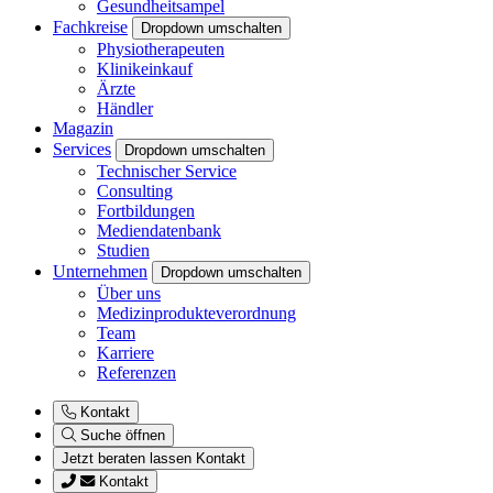
Gesundheitsampel
Fachkreise
Dropdown umschalten
Physiotherapeuten
Klinikeinkauf
Ärzte
Händler
Magazin
Services
Dropdown umschalten
Technischer Service
Consulting
Fortbildungen
Mediendatenbank
Studien
Unternehmen
Dropdown umschalten
Über uns
Medizinprodukteverordnung
Team
Karriere
Referenzen
Kontakt
Suche öffnen
Jetzt beraten lassen
Kontakt
Kontakt