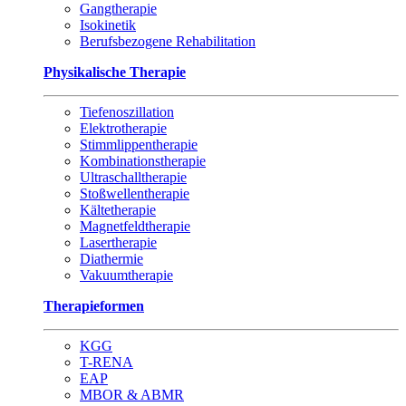
Gangtherapie
Isokinetik
Berufsbezogene Rehabilitation
Physikalische Therapie
Tiefenoszillation
Elektrotherapie
Stimmlippentherapie
Kombinationstherapie
Ultraschalltherapie
Stoßwellentherapie
Kältetherapie
Magnetfeldtherapie
Lasertherapie
Diathermie
Vakuumtherapie
Therapieformen
KGG
T-RENA
EAP
MBOR & ABMR