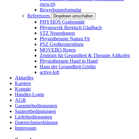
(m/w/d)
Bewerbungsformular
Referenzen
Dropdown umschalten
PHYSIOS Grabenstätt
Physiowerk Bergisch Gladbach
STZ Neuenhagen
Physiotherapie Natura Fit
PSZ Großkrotzenburg
MOVEBO Regen
Zentrum für Gesundheit & Therapie Adlkofen
Physiotherapie Hand in Hand
Haus der Gesundheit Görlitz
active-loft
Aktuelles
Karriere
Kontakt
Händler-Login
AGB
Garantiebedingungen
Supportbedingungen
Lieferbedingungen
Datenschutzerklärung
Impressum