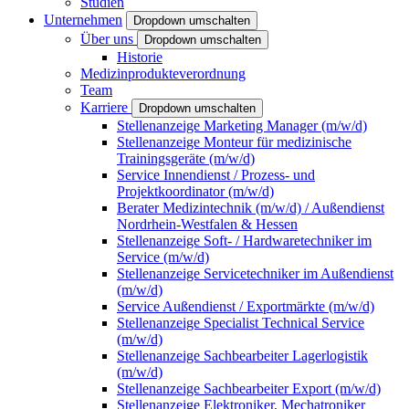
Studien
Unternehmen
Dropdown umschalten
Über uns
Dropdown umschalten
Historie
Medizinprodukteverordnung
Team
Karriere
Dropdown umschalten
Stellenanzeige Marketing Manager (m/w/d)
Stellenanzeige Monteur für medizinische
Trainingsgeräte (m/w/d)
Service Innendienst / Prozess- und
Projektkoordinator (m/w/d)
Berater Medizintechnik (m/w/d) / Außendienst
Nordrhein-Westfalen & Hessen
Stellenanzeige Soft- / Hardwaretechniker im
Service (m/w/d)
Stellenanzeige Servicetechniker im Außendienst
(m/w/d)
Service Außendienst / Exportmärkte (m/w/d)
Stellenanzeige Specialist Technical Service
(m/w/d)
Stellenanzeige Sachbearbeiter Lagerlogistik
(m/w/d)
Stellenanzeige Sachbearbeiter Export (m/w/d)
Stellenanzeige Elektroniker, Mechatroniker