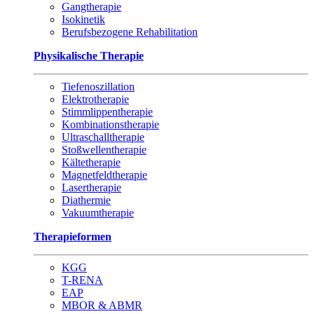
Gangtherapie
Isokinetik
Berufsbezogene Rehabilitation
Physikalische Therapie
Tiefenoszillation
Elektrotherapie
Stimmlippentherapie
Kombinationstherapie
Ultraschalltherapie
Stoßwellentherapie
Kältetherapie
Magnetfeldtherapie
Lasertherapie
Diathermie
Vakuumtherapie
Therapieformen
KGG
T-RENA
EAP
MBOR & ABMR