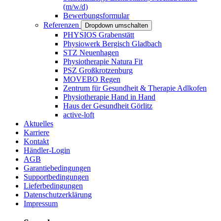
(m/w/d)
Bewerbungsformular
Referenzen
Dropdown umschalten
PHYSIOS Grabenstätt
Physiowerk Bergisch Gladbach
STZ Neuenhagen
Physiotherapie Natura Fit
PSZ Großkrotzenburg
MOVEBO Regen
Zentrum für Gesundheit & Therapie Adlkofen
Physiotherapie Hand in Hand
Haus der Gesundheit Görlitz
active-loft
Aktuelles
Karriere
Kontakt
Händler-Login
AGB
Garantiebedingungen
Supportbedingungen
Lieferbedingungen
Datenschutzerklärung
Impressum