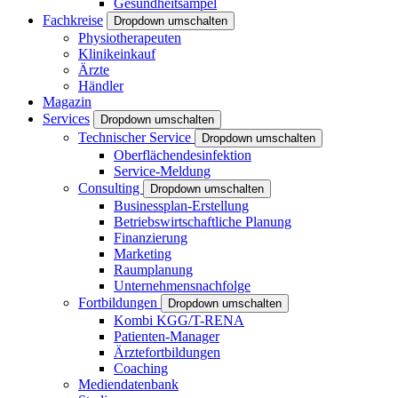
Gesundheitsampel
Fachkreise
Dropdown umschalten
Physiotherapeuten
Klinikeinkauf
Ärzte
Händler
Magazin
Services
Dropdown umschalten
Technischer Service
Dropdown umschalten
Oberflächendesinfektion
Service-Meldung
Consulting
Dropdown umschalten
Businessplan-Erstellung
Betriebswirtschaftliche Planung
Finanzierung
Marketing
Raumplanung
Unternehmensnachfolge
Fortbildungen
Dropdown umschalten
Kombi KGG/T-RENA
Patienten-Manager
Ärztefortbildungen
Coaching
Mediendatenbank