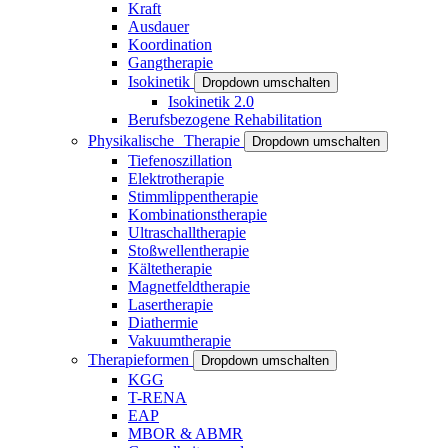
Kraft
Ausdauer
Koordination
Gangtherapie
Isokinetik
Dropdown umschalten
Isokinetik 2.0
Berufsbezogene Rehabilitation
Physikalische Therapie
Dropdown umschalten
Tiefenoszillation
Elektrotherapie
Stimmlippentherapie
Kombinationstherapie
Ultraschalltherapie
Stoßwellentherapie
Kältetherapie
Magnetfeldtherapie
Lasertherapie
Diathermie
Vakuumtherapie
Therapieformen
Dropdown umschalten
KGG
T-RENA
EAP
MBOR & ABMR