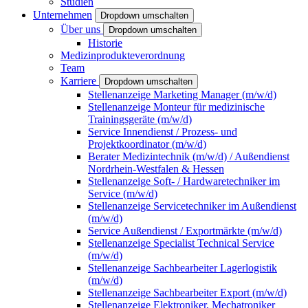
Studien
Unternehmen
Dropdown umschalten
Über uns
Dropdown umschalten
Historie
Medizinprodukteverordnung
Team
Karriere
Dropdown umschalten
Stellenanzeige Marketing Manager (m/w/d)
Stellenanzeige Monteur für medizinische
Trainingsgeräte (m/w/d)
Service Innendienst / Prozess- und
Projektkoordinator (m/w/d)
Berater Medizintechnik (m/w/d) / Außendienst
Nordrhein-Westfalen & Hessen
Stellenanzeige Soft- / Hardwaretechniker im
Service (m/w/d)
Stellenanzeige Servicetechniker im Außendienst
(m/w/d)
Service Außendienst / Exportmärkte (m/w/d)
Stellenanzeige Specialist Technical Service
(m/w/d)
Stellenanzeige Sachbearbeiter Lagerlogistik
(m/w/d)
Stellenanzeige Sachbearbeiter Export (m/w/d)
Stellenanzeige Elektroniker, Mechatroniker