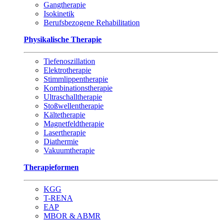
Gangtherapie
Isokinetik
Berufsbezogene Rehabilitation
Physikalische Therapie
Tiefenoszillation
Elektrotherapie
Stimmlippentherapie
Kombinationstherapie
Ultraschalltherapie
Stoßwellentherapie
Kältetherapie
Magnetfeldtherapie
Lasertherapie
Diathermie
Vakuumtherapie
Therapieformen
KGG
T-RENA
EAP
MBOR & ABMR