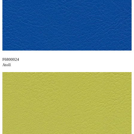
F6800024
Atoll