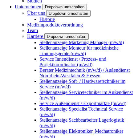
Studien
Unternehmen
Dropdown umschalten
Über uns
Dropdown umschalten
Historie
Medizinprodukteverordnung
Team
Karriere
Dropdown umschalten
Stellenanzeige Marketing Manager (m/w/d)
Stellenanzeige Monteur für medizinische
Trainingsgeräte (m/w/d)
Service Innendienst / Prozess- und
Projektkoordinator (m/w/d)
Berater Medizintechnik (m/w/d) / Außendienst
Nordrhein-Westfalen & Hessen
Stellenanzeige Soft- / Hardwaretechniker im
Service (m/w/d)
Stellenanzeige Servicetechniker im Außendienst
(m/w/d)
Service Außendienst / Exportmärkte (m/w/d)
Stellenanzeige Specialist Technical Service
(m/w/d)
Stellenanzeige Sachbearbeiter Lagerlogistik
(m/w/d)
Stellenanzeige Elektroniker, Mechatroniker
(m/w/d)