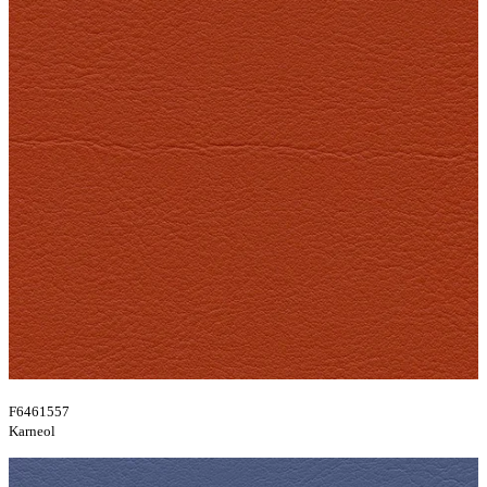
F6461557
Karneol