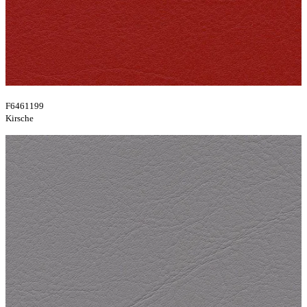
F6461199
Kirsche