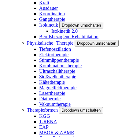
Kraft
Ausdauer
Koordination
Gangtherapie
Isokinetik
Dropdown umschalten
Isokinetik 2.0
Berufsbezogene Rehabilitation
Physikalische Therapie
Dropdown umschalten
Tiefenoszillation
Elektrotherapie
Stimmlippentherapie
Kombinationstherapie
Ultraschalltherapie
Stoßwellentherapie
Kältetherapie
Magnetfeldtherapie
Lasertherapie
Diathermie
Vakuumtherapie
Therapieformen
Dropdown umschalten
KGG
T-RENA
EAP
MBOR & ABMR