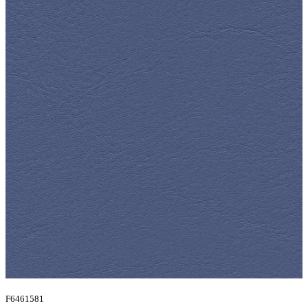
F6461581