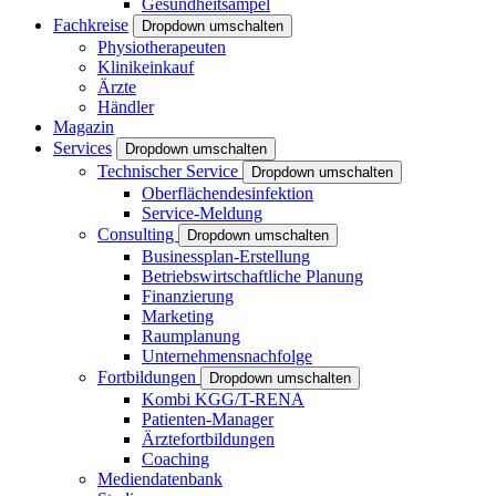
Gesundheitsampel
Fachkreise
Dropdown umschalten
Physiotherapeuten
Klinikeinkauf
Ärzte
Händler
Magazin
Services
Dropdown umschalten
Technischer Service
Dropdown umschalten
Oberflächendesinfektion
Service-Meldung
Consulting
Dropdown umschalten
Businessplan-Erstellung
Betriebswirtschaftliche Planung
Finanzierung
Marketing
Raumplanung
Unternehmensnachfolge
Fortbildungen
Dropdown umschalten
Kombi KGG/T-RENA
Patienten-Manager
Ärztefortbildungen
Coaching
Mediendatenbank