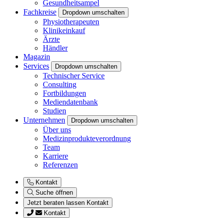
Gesundheitsampel
Fachkreise
Dropdown umschalten
Physiotherapeuten
Klinikeinkauf
Ärzte
Händler
Magazin
Services
Dropdown umschalten
Technischer Service
Consulting
Fortbildungen
Mediendatenbank
Studien
Unternehmen
Dropdown umschalten
Über uns
Medizinprodukteverordnung
Team
Karriere
Referenzen
Kontakt
Suche öffnen
Jetzt beraten lassen
Kontakt
Kontakt