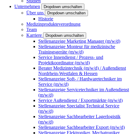
Studien
Unternehmen
Dropdown umschalten
Über uns
Dropdown umschalten
Historie
Medizinprodukteverordnung
Team
Karriere
Dropdown umschalten
Stellenanzeige Marketing Manager (m/w/d)
Stellenanzeige Monteur für medizinische
Trainingsgeräte (m/w/d)
Service Innendienst / Prozess- und
Projektkoordinator (m/w/d)
Berater Medizintechnik (m/w/d) / Außendienst
Nordrhein-Westfalen & Hessen
Stellenanzeige Soft- / Hardwaretechniker im
Service (m/w/d)
Stellenanzeige Servicetechniker im Außendienst
(m/w/d)
Service Außendienst / Exportmärkte (m/w/d)
Stellenanzeige Specialist Technical Service
(m/w/d)
Stellenanzeige Sachbearbeiter Lagerlogistik
(m/w/d)
Stellenanzeige Sachbearbeiter Export (m/w/d)
Stellenanzeige Elektroniker, Mechatroniker