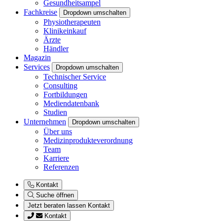
Gesundheitsampel
Fachkreise
Dropdown umschalten
Physiotherapeuten
Klinikeinkauf
Ärzte
Händler
Magazin
Services
Dropdown umschalten
Technischer Service
Consulting
Fortbildungen
Mediendatenbank
Studien
Unternehmen
Dropdown umschalten
Über uns
Medizinprodukteverordnung
Team
Karriere
Referenzen
Kontakt
Suche öffnen
Jetzt beraten lassen
Kontakt
Kontakt