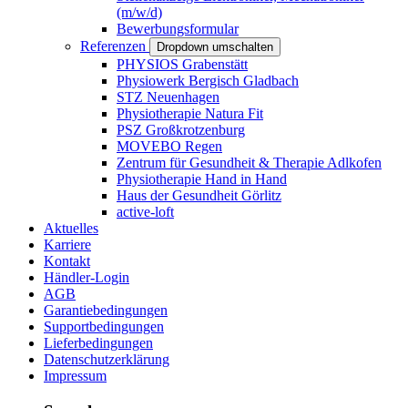
(m/w/d)
Bewerbungsformular
Referenzen
Dropdown umschalten
PHYSIOS Grabenstätt
Physiowerk Bergisch Gladbach
STZ Neuenhagen
Physiotherapie Natura Fit
PSZ Großkrotzenburg
MOVEBO Regen
Zentrum für Gesundheit & Therapie Adlkofen
Physiotherapie Hand in Hand
Haus der Gesundheit Görlitz
active-loft
Aktuelles
Karriere
Kontakt
Händler-Login
AGB
Garantiebedingungen
Supportbedingungen
Lieferbedingungen
Datenschutzerklärung
Impressum