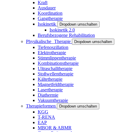
Kraft
Ausdauer
Koordination
Gangtherapie
Isokinetik
Dropdown umschalten
Isokinetik 2.0
Berufsbezogene Rehabilitation
Physikalische Therapie
Dropdown umschalten
Tiefenoszillation
Elektrotherapie
Stimmlippentherapie
Kombinationstherapie
Ultraschalltherapie
Stoßwellentherapie
Kältetherapie
Magnetfeldtherapie
Lasertherapie
Diathermie
Vakuumtherapie
Therapieformen
Dropdown umschalten
KGG
T-RENA
EAP
MBOR & ABMR