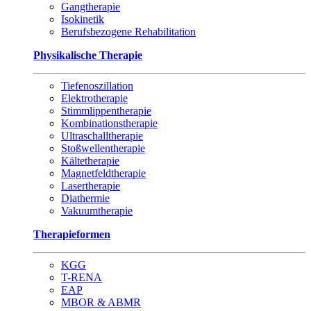
Gangtherapie
Isokinetik
Berufsbezogene Rehabilitation
Physikalische Therapie
Tiefenoszillation
Elektrotherapie
Stimmlippentherapie
Kombinationstherapie
Ultraschalltherapie
Stoßwellentherapie
Kältetherapie
Magnetfeldtherapie
Lasertherapie
Diathermie
Vakuumtherapie
Therapieformen
KGG
T-RENA
EAP
MBOR & ABMR