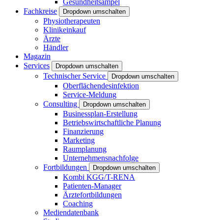
Gesundheitsampel
Fachkreise
Dropdown umschalten
Physiotherapeuten
Klinikeinkauf
Ärzte
Händler
Magazin
Services
Dropdown umschalten
Technischer Service
Dropdown umschalten
Oberflächendesinfektion
Service-Meldung
Consulting
Dropdown umschalten
Businessplan-Erstellung
Betriebswirtschaftliche Planung
Finanzierung
Marketing
Raumplanung
Unternehmensnachfolge
Fortbildungen
Dropdown umschalten
Kombi KGG/T-RENA
Patienten-Manager
Ärztefortbildungen
Coaching
Mediendatenbank