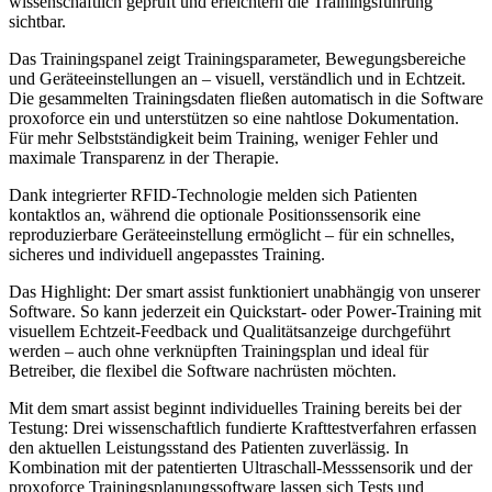
wissenschaftlich geprüft und erleichtern die Trainingsführung
sichtbar.
Das Trainingspanel zeigt Trainingsparameter, Bewegungsbereiche
und Geräteeinstellungen an – visuell, verständlich und in Echtzeit.
Die gesammelten Trainingsdaten fließen automatisch in die Software
proxoforce ein und unterstützen so eine nahtlose Dokumentation.
Für mehr Selbstständigkeit beim Training, weniger Fehler und
maximale Transparenz in der Therapie.
Dank integrierter RFID-Technologie melden sich Patienten
kontaktlos an, während die optionale Positionssensorik eine
reproduzierbare Geräteeinstellung ermöglicht – für ein schnelles,
sicheres und individuell angepasstes Training.
Das Highlight: Der smart assist funktioniert unabhängig von unserer
Software. So kann jederzeit ein Quickstart- oder Power-Training mit
visuellem Echtzeit-Feedback und Qualitätsanzeige durchgeführt
werden – auch ohne verknüpften Trainingsplan und ideal für
Betreiber, die flexibel die Software nachrüsten möchten.
Mit dem smart assist beginnt individuelles Training bereits bei der
Testung: Drei wissenschaftlich fundierte Krafttestverfahren erfassen
den aktuellen Leistungsstand des Patienten zuverlässig. In
Kombination mit der patentierten Ultraschall-Messsensorik und der
proxoforce Trainingsplanungssoftware lassen sich Tests und