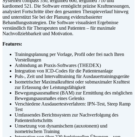
Systemen compass 530, tergumed 600, tergumed 710 und
kardiomed 521. Die Software ermöglicht präzise Kraftmessungen,
analysiert Fortschritte über den gesamten Therapieverlauf hinweg
und unterstützt Sie bei der Planung evidenzbasierter
Behandlungsstrategien. Die Software visualisiert Ergebnisse
verständlich für Therapeuten und Patienten – für maximale
Nachvollziehbarkeit und Motivation.
Features:
Trainingsplanung per Vorlage, Profil oder frei nach Ihren
Vorstellungen
Anbindung an Praxis-Softwares (THEDEX)
Integration von ICD-Codes für die Patientenanlage
Puls-, Zeit und Intervalltraining für Ausdauertrainingsgeräte
Isometrischer Maximalkrafttest oder submaximaler Krafttest
zur Erfassung der Leistungsfähigkeit
Bewegungsausmaßtest (BAM) zur Ermittlung des möglichen
Bewegungsausmaßes eines Gelenks
Verschiedene Ausdauertestverfahren: IPN-Test, Steep Ramp
Test
Umfassendes Berichtssystem zur Nachverfolgung des
Patientenfortschritts
Umsetzung von dynamischem (auxotonem) und
isometrischem Training
Integration von über 220 funktionellen Übungen – von