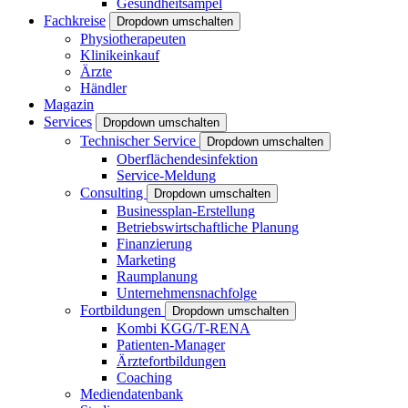
Gesundheitsampel
Fachkreise
Dropdown umschalten
Physiotherapeuten
Klinikeinkauf
Ärzte
Händler
Magazin
Services
Dropdown umschalten
Technischer Service
Dropdown umschalten
Oberflächendesinfektion
Service-Meldung
Consulting
Dropdown umschalten
Businessplan-Erstellung
Betriebswirtschaftliche Planung
Finanzierung
Marketing
Raumplanung
Unternehmensnachfolge
Fortbildungen
Dropdown umschalten
Kombi KGG/T-RENA
Patienten-Manager
Ärztefortbildungen
Coaching
Mediendatenbank