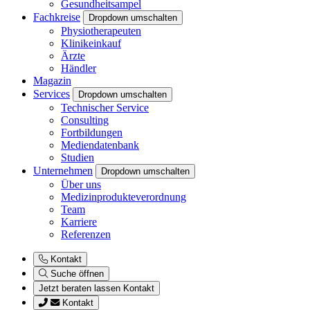
Gesundheitsampel
Fachkreise
Dropdown umschalten
Physiotherapeuten
Klinikeinkauf
Ärzte
Händler
Magazin
Services
Dropdown umschalten
Technischer Service
Consulting
Fortbildungen
Mediendatenbank
Studien
Unternehmen
Dropdown umschalten
Über uns
Medizinprodukteverordnung
Team
Karriere
Referenzen
Kontakt
Suche öffnen
Jetzt beraten lassen
Kontakt
Kontakt