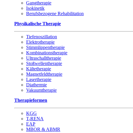
Gangtherapie
Isokinetik
Berufsbezogene Rehabilitation
Physikalische Therapie
Tiefenoszillation
Elektrotherapie
Stimmlippentherapie
Kombinationstherapie
Ultraschalltherapie
Stoßwellentherapie
Kältetherapie
Magnetfeldtherapie
Lasertherapie
Diathermie
Vakuumtherapie
Therapieformen
KGG
T-RENA
EAP
MBOR & ABMR