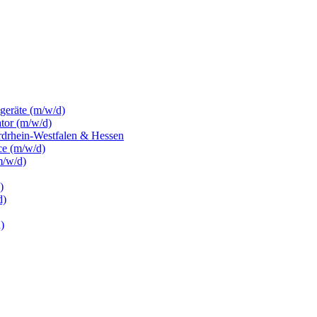
sgeräte (m/w/d)
ator (m/w/d)
rdrhein-Westfalen & Hessen
ce (m/w/d)
m/w/d)
)
d)
)