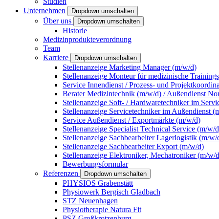
Studien
Unternehmen
Dropdown umschalten
Über uns
Dropdown umschalten
Historie
Medizinprodukteverordnung
Team
Karriere
Dropdown umschalten
Stellenanzeige Marketing Manager (m/w/d)
Stellenanzeige Monteur für medizinische Training
Service Innendienst / Prozess- und Projektkoordin
Berater Medizintechnik (m/w/d) / Außendienst No
Stellenanzeige Soft- / Hardwaretechniker im Servi
Stellenanzeige Servicetechniker im Außendienst (
Service Außendienst / Exportmärkte (m/w/d)
Stellenanzeige Specialist Technical Service (m/w/d
Stellenanzeige Sachbearbeiter Lagerlogistik (m/w/
Stellenanzeige Sachbearbeiter Export (m/w/d)
Stellenanzeige Elektroniker, Mechatroniker (m/w/d
Bewerbungsformular
Referenzen
Dropdown umschalten
PHYSIOS Grabenstätt
Physiowerk Bergisch Gladbach
STZ Neuenhagen
Physiotherapie Natura Fit
PSZ Großkrotzenburg