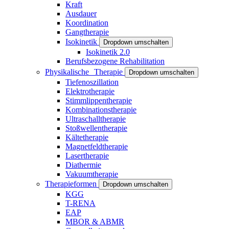
Kraft
Ausdauer
Koordination
Gangtherapie
Isokinetik
Dropdown umschalten
Isokinetik 2.0
Berufsbezogene Rehabilitation
Physikalische Therapie
Dropdown umschalten
Tiefenoszillation
Elektrotherapie
Stimmlippentherapie
Kombinationstherapie
Ultraschalltherapie
Stoßwellentherapie
Kältetherapie
Magnetfeldtherapie
Lasertherapie
Diathermie
Vakuumtherapie
Therapieformen
Dropdown umschalten
KGG
T-RENA
EAP
MBOR & ABMR