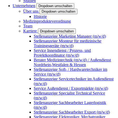
Studien
Unternehmen
Dropdown umschalten
Über uns
Dropdown umschalten
Historie
Medizinprodukteverordnung
Team
Karriere
Dropdown umschalten
Stellenanzeige Marketing Manager (m/w/d)
Stellenanzeige Monteur für medizinische
Trainingsgeräte (m/w/d)
Service Innendienst / Prozess- und
Projektkoordinator (m/w/d)
Berater Medizintechnik (m/w/d) / Außendienst
Nordrhein-Westfalen & Hessen
Stellenanzeige Soft- / Hardwaretechniker im
Service (m/w/d)
Stellenanzeige Servicetechniker im Außendienst
(m/w/d)
Service Außendienst / Exportmärkte (m/w/d)
Stellenanzeige Specialist Technical Service
(m/w/d)
Stellenanzeige Sachbearbeiter Lagerlogistik
(m/w/d)
Stellenanzeige Sachbearbeiter Export (m/w/d)
Stellenanzeige Elektroniker, Mechatroniker