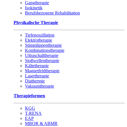
Gangtherapie
Isokinetik
Berufsbezogene Rehabilitation
Physikalische Therapie
Tiefenoszillation
Elektrotherapie
Stimmlippentherapie
Kombinationstherapie
Ultraschalltherapie
Stoßwellentherapie
Kältetherapie
Magnetfeldtherapie
Lasertherapie
Diathermie
Vakuumtherapie
Therapieformen
KGG
T-RENA
EAP
MBOR & ABMR