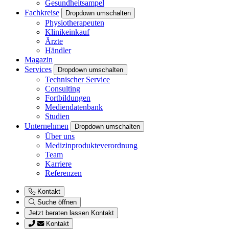
Gesundheitsampel
Fachkreise
Dropdown umschalten
Physiotherapeuten
Klinikeinkauf
Ärzte
Händler
Magazin
Services
Dropdown umschalten
Technischer Service
Consulting
Fortbildungen
Mediendatenbank
Studien
Unternehmen
Dropdown umschalten
Über uns
Medizinprodukteverordnung
Team
Karriere
Referenzen
Kontakt
Suche öffnen
Jetzt beraten lassen
Kontakt
Kontakt