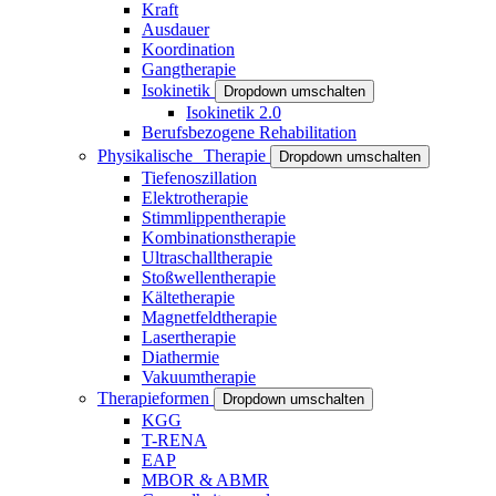
Kraft
Ausdauer
Koordination
Gangtherapie
Isokinetik
Dropdown umschalten
Isokinetik 2.0
Berufsbezogene Rehabilitation
Physikalische Therapie
Dropdown umschalten
Tiefenoszillation
Elektrotherapie
Stimmlippentherapie
Kombinationstherapie
Ultraschalltherapie
Stoßwellentherapie
Kältetherapie
Magnetfeldtherapie
Lasertherapie
Diathermie
Vakuumtherapie
Therapieformen
Dropdown umschalten
KGG
T-RENA
EAP
MBOR & ABMR