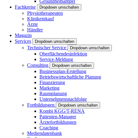
Gesundheitsampel
Fachkreise
Dropdown umschalten
Physiotherapeuten
Klinikeinkauf
Ärzte
Händler
Magazin
Services
Dropdown umschalten
Technischer Service
Dropdown umschalten
Oberflächendesinfektion
Service-Meldung
Consulting
Dropdown umschalten
Businessplan-Erstellung
Betriebswirtschaftliche Planung
Finanzierung
Marketing
Raumplanung
Unternehmensnachfolge
Fortbildungen
Dropdown umschalten
Kombi KGG/T-RENA
Patienten-Manager
Ärztefortbildungen
Coaching
Mediendatenbank