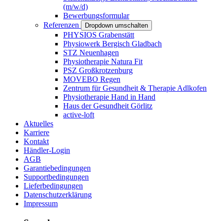
(m/w/d)
Bewerbungsformular
Referenzen
Dropdown umschalten
PHYSIOS Grabenstätt
Physiowerk Bergisch Gladbach
STZ Neuenhagen
Physiotherapie Natura Fit
PSZ Großkrotzenburg
MOVEBO Regen
Zentrum für Gesundheit & Therapie Adlkofen
Physiotherapie Hand in Hand
Haus der Gesundheit Görlitz
active-loft
Aktuelles
Karriere
Kontakt
Händler-Login
AGB
Garantiebedingungen
Supportbedingungen
Lieferbedingungen
Datenschutzerklärung
Impressum