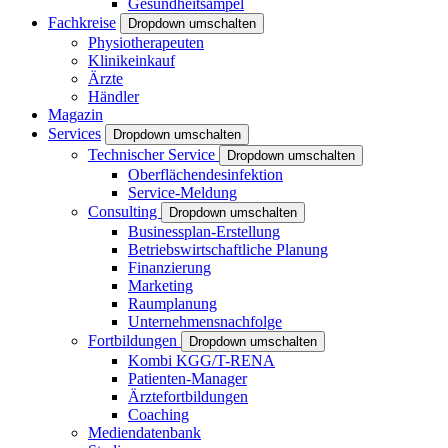
Gesundheitsampel
Fachkreise
Dropdown umschalten
Physiotherapeuten
Klinikeinkauf
Ärzte
Händler
Magazin
Services
Dropdown umschalten
Technischer Service
Dropdown umschalten
Oberflächendesinfektion
Service-Meldung
Consulting
Dropdown umschalten
Businessplan-Erstellung
Betriebswirtschaftliche Planung
Finanzierung
Marketing
Raumplanung
Unternehmensnachfolge
Fortbildungen
Dropdown umschalten
Kombi KGG/T-RENA
Patienten-Manager
Ärztefortbildungen
Coaching
Mediendatenbank