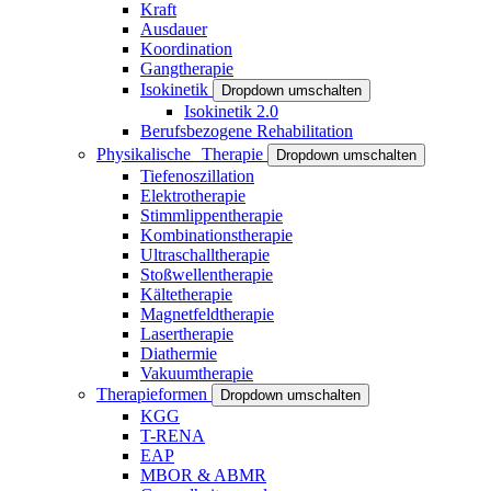
Kraft
Ausdauer
Koordination
Gangtherapie
Isokinetik
Dropdown umschalten
Isokinetik 2.0
Berufsbezogene Rehabilitation
Physikalische Therapie
Dropdown umschalten
Tiefenoszillation
Elektrotherapie
Stimmlippentherapie
Kombinationstherapie
Ultraschalltherapie
Stoßwellentherapie
Kältetherapie
Magnetfeldtherapie
Lasertherapie
Diathermie
Vakuumtherapie
Therapieformen
Dropdown umschalten
KGG
T-RENA
EAP
MBOR & ABMR