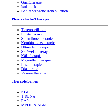
Gangtherapie
Isokinetik
Berufsbezogene Rehabilitation
Physikalische Therapie
Tiefenoszillation
Elektrotherapie
Stimmlippentherapie
Kombinationstherapie
Ultraschalltherapie
Stoßwellentherapie
Kältetherapie
Magnetfeldtherapie
Lasertherapie
Diathermie
Vakuumtherapie
Therapieformen
KGG
T-RENA
EAP
MBOR & ABMR