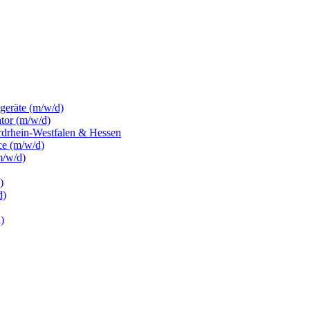
sgeräte (m/w/d)
ator (m/w/d)
rdrhein-Westfalen & Hessen
ce (m/w/d)
m/w/d)
)
d)
)