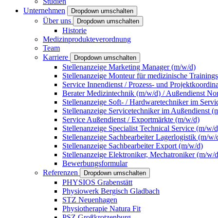
Studien
Unternehmen
Dropdown umschalten
Über uns
Dropdown umschalten
Historie
Medizinprodukteverordnung
Team
Karriere
Dropdown umschalten
Stellenanzeige Marketing Manager (m/w/d)
Stellenanzeige Monteur für medizinische Training
Service Innendienst / Prozess- und Projektkoordin
Berater Medizintechnik (m/w/d) / Außendienst No
Stellenanzeige Soft- / Hardwaretechniker im Servi
Stellenanzeige Servicetechniker im Außendienst (
Service Außendienst / Exportmärkte (m/w/d)
Stellenanzeige Specialist Technical Service (m/w/d
Stellenanzeige Sachbearbeiter Lagerlogistik (m/w/
Stellenanzeige Sachbearbeiter Export (m/w/d)
Stellenanzeige Elektroniker, Mechatroniker (m/w/d
Bewerbungsformular
Referenzen
Dropdown umschalten
PHYSIOS Grabenstätt
Physiowerk Bergisch Gladbach
STZ Neuenhagen
Physiotherapie Natura Fit
PSZ Großkrotzenburg