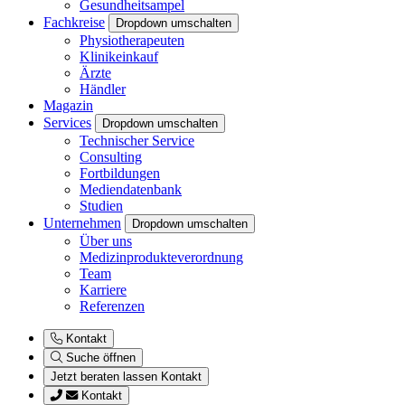
Gesundheitsampel
Fachkreise
Dropdown umschalten
Physiotherapeuten
Klinikeinkauf
Ärzte
Händler
Magazin
Services
Dropdown umschalten
Technischer Service
Consulting
Fortbildungen
Mediendatenbank
Studien
Unternehmen
Dropdown umschalten
Über uns
Medizinprodukteverordnung
Team
Karriere
Referenzen
Kontakt
Suche öffnen
Jetzt beraten lassen
Kontakt
Kontakt