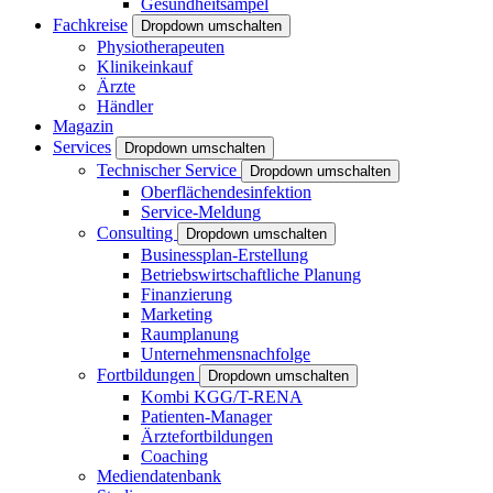
Gesundheitsampel
Fachkreise
Dropdown umschalten
Physiotherapeuten
Klinikeinkauf
Ärzte
Händler
Magazin
Services
Dropdown umschalten
Technischer Service
Dropdown umschalten
Oberflächendesinfektion
Service-Meldung
Consulting
Dropdown umschalten
Businessplan-Erstellung
Betriebswirtschaftliche Planung
Finanzierung
Marketing
Raumplanung
Unternehmensnachfolge
Fortbildungen
Dropdown umschalten
Kombi KGG/T-RENA
Patienten-Manager
Ärztefortbildungen
Coaching
Mediendatenbank