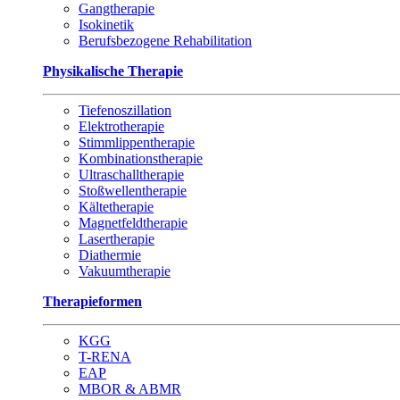
Gangtherapie
Isokinetik
Berufsbezogene Rehabilitation
Physikalische Therapie
Tiefenoszillation
Elektrotherapie
Stimmlippentherapie
Kombinationstherapie
Ultraschalltherapie
Stoßwellentherapie
Kältetherapie
Magnetfeldtherapie
Lasertherapie
Diathermie
Vakuumtherapie
Therapieformen
KGG
T-RENA
EAP
MBOR & ABMR