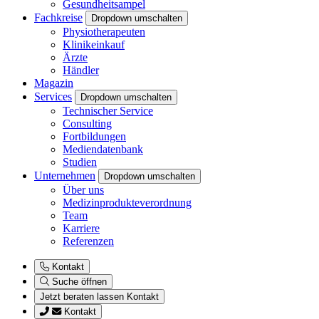
Gesundheitsampel
Fachkreise
Dropdown umschalten
Physiotherapeuten
Klinikeinkauf
Ärzte
Händler
Magazin
Services
Dropdown umschalten
Technischer Service
Consulting
Fortbildungen
Mediendatenbank
Studien
Unternehmen
Dropdown umschalten
Über uns
Medizinprodukteverordnung
Team
Karriere
Referenzen
Kontakt
Suche öffnen
Jetzt beraten lassen
Kontakt
Kontakt