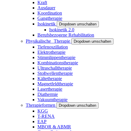
Kraft
Ausdauer
Koordination
Gangtherapie
Isokinetik
Dropdown umschalten
Isokinetik 2.0
Berufsbezogene Rehabilitation
Physikalische Therapie
Dropdown umschalten
Tiefenoszillation
Elektrotherapie
Stimmlippentherapie
Kombinationstherapie
Ultraschalltherapie
Stoßwellentherapie
Kältetherapie
Magnetfeldtherapie
Lasertherapie
Diathermie
Vakuumtherapie
Therapieformen
Dropdown umschalten
KGG
T-RENA
EAP
MBOR & ABMR