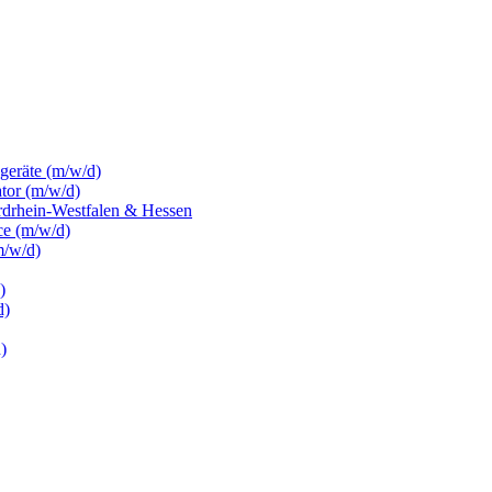
sgeräte (m/w/d)
ator (m/w/d)
rdrhein-Westfalen & Hessen
ce (m/w/d)
m/w/d)
)
d)
)