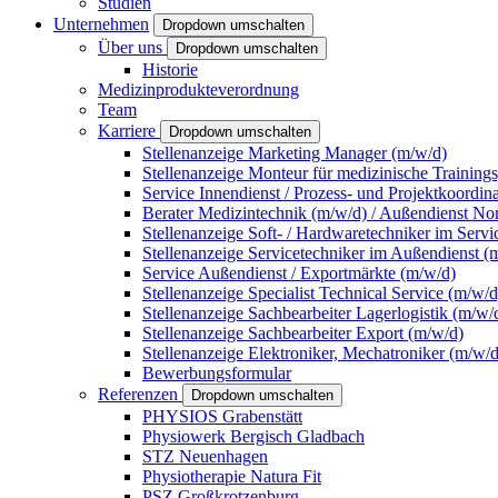
Studien
Unternehmen
Dropdown umschalten
Über uns
Dropdown umschalten
Historie
Medizinprodukteverordnung
Team
Karriere
Dropdown umschalten
Stellenanzeige Marketing Manager (m/w/d)
Stellenanzeige Monteur für medizinische Training
Service Innendienst / Prozess- und Projektkoordin
Berater Medizintechnik (m/w/d) / Außendienst No
Stellenanzeige Soft- / Hardwaretechniker im Servi
Stellenanzeige Servicetechniker im Außendienst (
Service Außendienst / Exportmärkte (m/w/d)
Stellenanzeige Specialist Technical Service (m/w/d
Stellenanzeige Sachbearbeiter Lagerlogistik (m/w/
Stellenanzeige Sachbearbeiter Export (m/w/d)
Stellenanzeige Elektroniker, Mechatroniker (m/w/d
Bewerbungsformular
Referenzen
Dropdown umschalten
PHYSIOS Grabenstätt
Physiowerk Bergisch Gladbach
STZ Neuenhagen
Physiotherapie Natura Fit
PSZ Großkrotzenburg