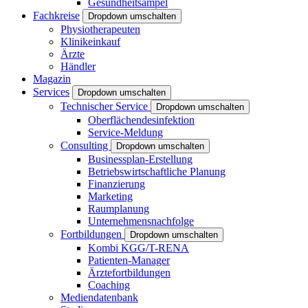
Gesundheitsampel
Fachkreise
Dropdown umschalten
Physiotherapeuten
Klinikeinkauf
Ärzte
Händler
Magazin
Services
Dropdown umschalten
Technischer Service
Dropdown umschalten
Oberflächendesinfektion
Service-Meldung
Consulting
Dropdown umschalten
Businessplan-Erstellung
Betriebswirtschaftliche Planung
Finanzierung
Marketing
Raumplanung
Unternehmensnachfolge
Fortbildungen
Dropdown umschalten
Kombi KGG/T-RENA
Patienten-Manager
Ärztefortbildungen
Coaching
Mediendatenbank