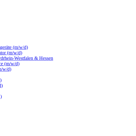
sgeräte (m/w/d)
ator (m/w/d)
rdrhein-Westfalen & Hessen
ce (m/w/d)
m/w/d)
)
d)
)