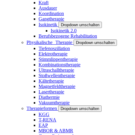
Kraft
Ausdauer
Koordination
Gangtherapie
Isokinetik
Dropdown umschalten
Isokinetik 2.0
Berufsbezogene Rehabilitation
Physikalische Therapie
Dropdown umschalten
Tiefenoszillation
Elektrotherapie
Stimmlippentherapie
Kombinationstherapie
Ultraschalltherapie
Stoßwellentherapie
Kältetherapie
Magnetfeldtherapie
Lasertherapie
Diathermie
Vakuumtherapie
Therapieformen
Dropdown umschalten
KGG
T-RENA
EAP
MBOR & ABMR