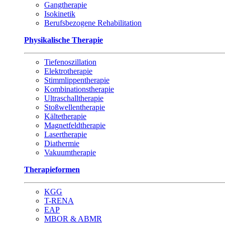
Gangtherapie
Isokinetik
Berufsbezogene Rehabilitation
Physikalische Therapie
Tiefenoszillation
Elektrotherapie
Stimmlippentherapie
Kombinationstherapie
Ultraschalltherapie
Stoßwellentherapie
Kältetherapie
Magnetfeldtherapie
Lasertherapie
Diathermie
Vakuumtherapie
Therapieformen
KGG
T-RENA
EAP
MBOR & ABMR