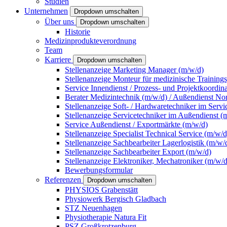
Studien
Unternehmen
Dropdown umschalten
Über uns
Dropdown umschalten
Historie
Medizinprodukteverordnung
Team
Karriere
Dropdown umschalten
Stellenanzeige Marketing Manager (m/w/d)
Stellenanzeige Monteur für medizinische Training
Service Innendienst / Prozess- und Projektkoordin
Berater Medizintechnik (m/w/d) / Außendienst No
Stellenanzeige Soft- / Hardwaretechniker im Servi
Stellenanzeige Servicetechniker im Außendienst (
Service Außendienst / Exportmärkte (m/w/d)
Stellenanzeige Specialist Technical Service (m/w/d
Stellenanzeige Sachbearbeiter Lagerlogistik (m/w/
Stellenanzeige Sachbearbeiter Export (m/w/d)
Stellenanzeige Elektroniker, Mechatroniker (m/w/d
Bewerbungsformular
Referenzen
Dropdown umschalten
PHYSIOS Grabenstätt
Physiowerk Bergisch Gladbach
STZ Neuenhagen
Physiotherapie Natura Fit
PSZ Großkrotzenburg