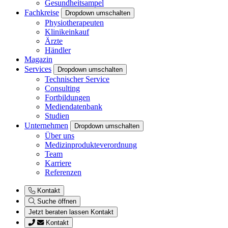
Gesundheitsampel
Fachkreise
Dropdown umschalten
Physiotherapeuten
Klinikeinkauf
Ärzte
Händler
Magazin
Services
Dropdown umschalten
Technischer Service
Consulting
Fortbildungen
Mediendatenbank
Studien
Unternehmen
Dropdown umschalten
Über uns
Medizinprodukteverordnung
Team
Karriere
Referenzen
Kontakt
Suche öffnen
Jetzt beraten lassen
Kontakt
Kontakt